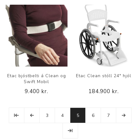
Etac bjóstbelti á Clean og
Etac Clean stóll 24" hjól
Swift Mobil
9.400 kr.
184.900 kr.
3
4
5
6
7