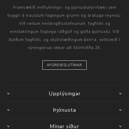
Framsækið innflutnings- og þjónustufyrirtæki sem
byggir á traustum faglegum grunni og áratuga reynslu.
Við veitum heilbrigðisstofnunum, fagfólki og
einstaklingum faglega ráðgjöf og góða þjónustu. Við
bjóðum fagfólki, og skjólstæðingum þeirra, velkomið í
sýningarsal okkar að Stórhöfða 25.
AFGREIÐSLUTÍMAR
Upplýsingar
Þjónusta
Mínar síður