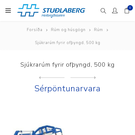
0
Forsíða
Rúm og húsgögn
Rúm
Sjúkrarúm fyrir ofþyngd, 500 kg
Sjúkrarúm fyrir ofþyngd, 500 kg
Next
product
Previous product
Westfalia Klassik hjúkrunar...
Sérpöntunarvara