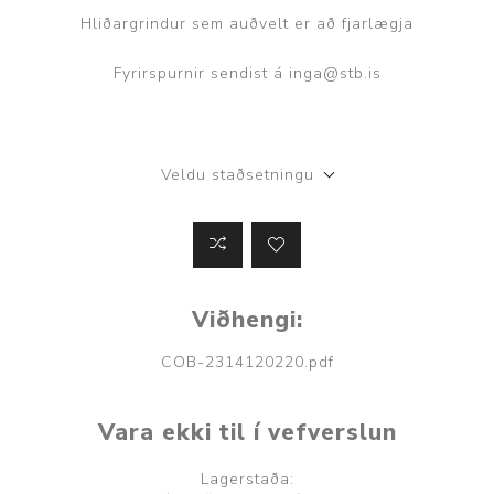
Hliðargrindur sem auðvelt er að fjarlægja
Fyrirspurnir sendist á inga@stb.is
Veldu staðsetningu
Viðhengi:
COB-2314120220.pdf
Vara ekki til í vefverslun
Lagerstaða: