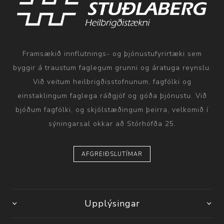
Framsækið innflutnings- og þjónustufyrirtæki sem
byggir á traustum faglegum grunni og áratuga reynslu.
Við veitum heilbrigðisstofnunum, fagfólki og
einstaklingum faglega ráðgjöf og góða þjónustu. Við
bjóðum fagfólki, og skjólstæðingum þeirra, velkomið í
sýningarsal okkar að Stórhöfða 25.
AFGREIÐSLUTÍMAR
Upplýsingar