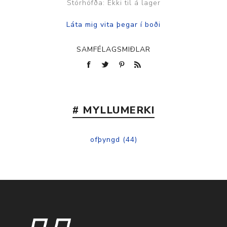
Stórhöfða: Ekki til á lager
SAMFÉLAGSMIÐLAR
# MYLLUMERKI
ofþyngd
(44)