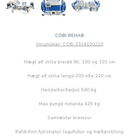
COBI REHAB
Vörunúmer:
COB-2314120220
Hægt að stilla breidd 90, 100 og 120 cm
Hægt að stilla lengd 200 eða 220 cm
Heildarburðarþol 500 kg
Max þyngd notanda 425 kg
Samlæstar bremsur
Rafdrifinn fjórskiptur leguflötur og hæðarstilling