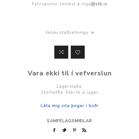
Fyrirspurnir sendist á inga
@stb.is
Veldu staðsetningu
Vara ekki til í vefverslun
Lagerstaða:
Stórhöfða: Ekki til á lager
SAMFÉLAGSMIÐLAR