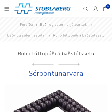
0
Forsíða
Bað- og salernishjálpartæki
Bað- og salernisstólar
Roho túttupúði á baðstólssetu
Roho túttupúði á baðstólssetu
Next
product
Previous product
Sérpöntunarvara