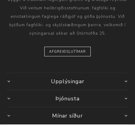
Við veitum heilbrigðisstofnunum, fagfólki og
einstaklingum faglega ráðgjöf og góða þjónustu. Við
bjóðum fagfólki, og skjólstæðingum þeirra, velkomið í
sýningarsal okkar að Stórhöfða 25.
AFGREIÐSLUTÍMAR
Upplýsingar
Þjónusta
Mínar síður