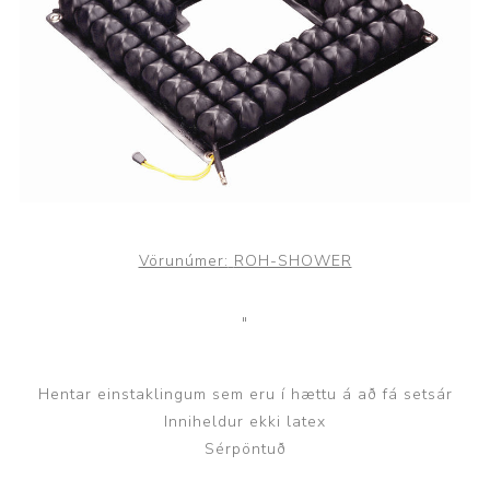
Vörunúmer:
ROH-SHOWER
"
Hentar einstaklingum sem eru í hættu á að fá setsár
Inniheldur ekki latex
Sérpöntuð