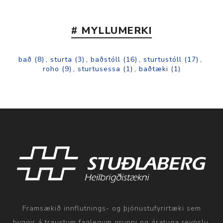
# MYLLUMERKI
bað
(8)
,
sturta
(3)
,
baðstóll
(16)
,
sturtustóll
(17)
,
roho
(9)
,
sturtusessa
(1)
,
baðtæki
(1)
Framsækið innflutnings- og þjónustufyrirtæki sem
byggir á traustum faglegum grunni og áratuga reynslu.