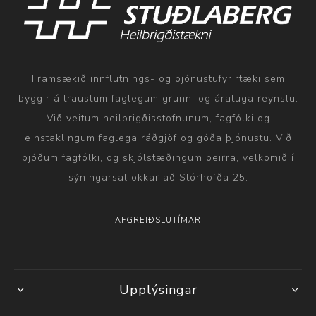
Framsækið innflutnings- og þjónustufyrirtæki sem
byggir á traustum faglegum grunni og áratuga reynslu.
Við veitum heilbrigðisstofnunum, fagfólki og
einstaklingum faglega ráðgjöf og góða þjónustu. Við
bjóðum fagfólki, og skjólstæðingum þeirra, velkomið í
sýningarsal okkar að Stórhöfða 25.
AFGREIÐSLUTÍMAR
Upplýsingar