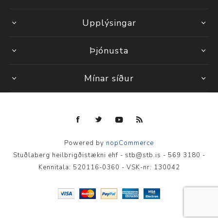
Upplýsingar
Þjónusta
Mínar síður
Powered by
nopCommerce
Stuðlaberg heilbrigðistækni ehf - stb@stb.is - 569 3180 -
Kennitala: 520116-0360 - VSK-nr: 130042