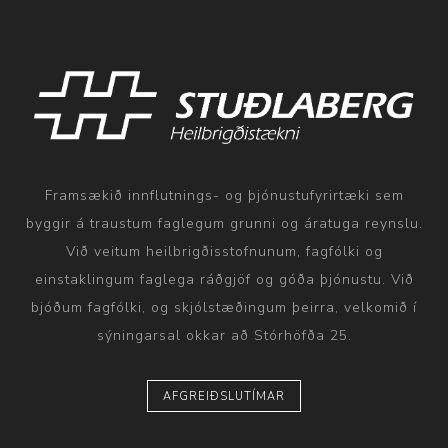
Framsækið innflutnings- og þjónustufyrirtæki sem
byggir á traustum faglegum grunni og áratuga reynslu.
Við veitum heilbrigðisstofnunum, fagfólki og
einstaklingum faglega ráðgjöf og góða þjónustu. Við
bjóðum fagfólki, og skjólstæðingum þeirra, velkomið í
sýningarsal okkar að Stórhöfða 25.
AFGREIÐSLUTÍMAR