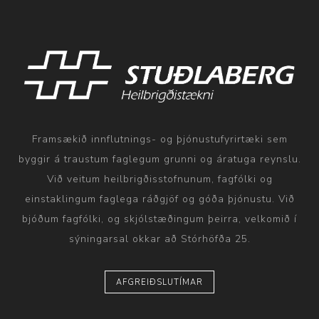
Framsækið innflutnings- og þjónustufyrirtæki sem
byggir á traustum faglegum grunni og áratuga reynslu.
Við veitum heilbrigðisstofnunum, fagfólki og
einstaklingum faglega ráðgjöf og góða þjónustu. Við
bjóðum fagfólki, og skjólstæðingum þeirra, velkomið í
sýningarsal okkar að Stórhöfða 25.
AFGREIÐSLUTÍMAR