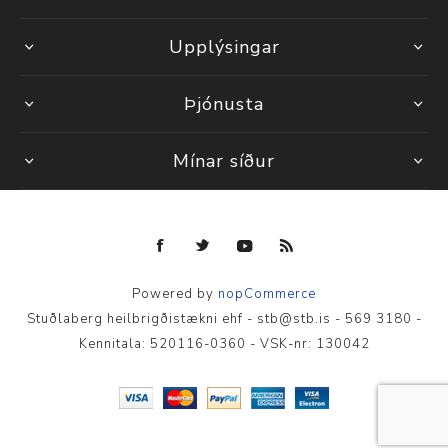
Upplýsingar
Þjónusta
Mínar síður
Powered by
nopCommerce
Stuðlaberg heilbrigðistækni ehf - stb@stb.is - 569 3180 -
Kennitala: 520116-0360 - VSK-nr: 130042