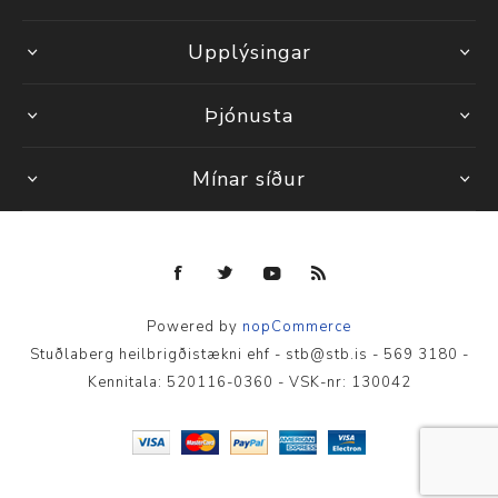
Upplýsingar
Þjónusta
Mínar síður
Powered by
nopCommerce
Stuðlaberg heilbrigðistækni ehf - stb@stb.is - 569 3180 -
Kennitala: 520116-0360 - VSK-nr: 130042