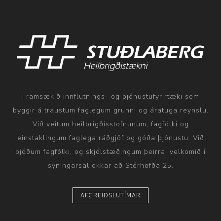
Framsækið innflutnings- og þjónustufyrirtæki sem
byggir á traustum faglegum grunni og áratuga reynslu.
Við veitum heilbrigðisstofnunum, fagfólki og
einstaklingum faglega ráðgjöf og góða þjónustu. Við
bjóðum fagfólki, og skjólstæðingum þeirra, velkomið í
sýningarsal okkar að Stórhöfða 25.
AFGREIÐSLUTÍMAR