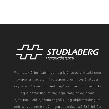
Framsækið innflutnings- og þjónustufyrirtæki sem
byggir á traustum faglegum grunni og áratuga
reynslu. Við veitum heilbrigðisstofnunum, fagfólki
og einstaklingum faglega ráðgjöf og góða
þjónustu. Við bjóðum fagfólki, og skjólstæðingum
þeirra, velkomið í sýningarsal okkar að Stórhöfða