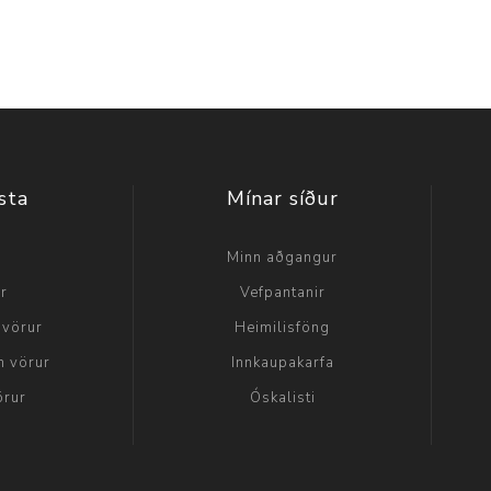
sta
Mínar síður
a
Minn aðgangur
ir
Vefpantanir
 vörur
Heimilisföng
n vörur
Innkaupakarfa
örur
Óskalisti