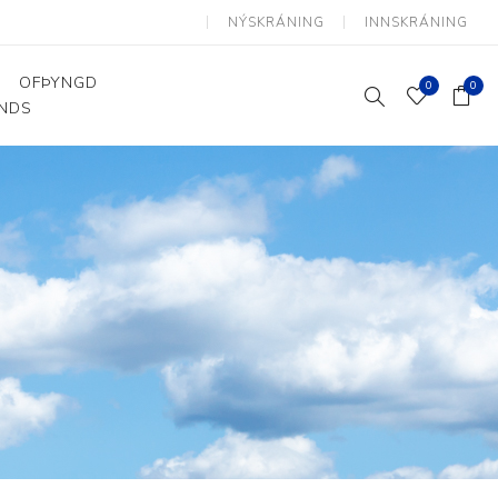
NÝSKRÁNING
INNSKRÁNING
OFÞYNGD
0
0
ANDS
Þjálfun og endurhæfing
Hjálpartæki
Flutningshjálpartæki
Gönguhjálpartæki
Smáhjálpartæki
Vinnuborð og sérhæfðir
stólar