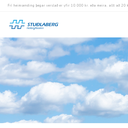
Frí heimsending þegar verslað er yfir 10.000 kr. eða meira, allt að 20 
Hjólastólar
Aukabúnaður
Aflbúnaður og handhj
Fastramma hjólastóla
Rafknúnir hjólastólar
Rafskutlur
Krossramma hjólastól
Sessur