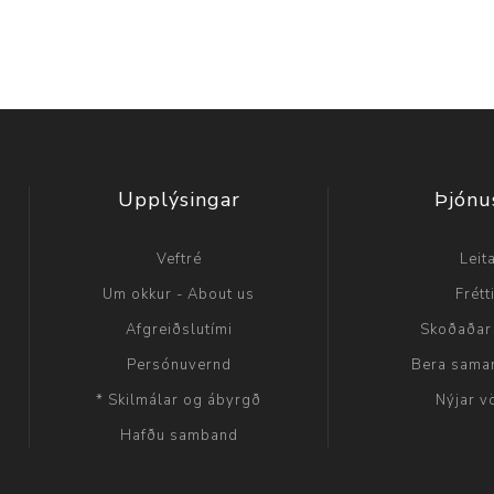
Upplýsingar
Þjónu
Veftré
Leit
Um okkur - About us
Frétt
Afgreiðslutími
Skoðaðar
Persónuvernd
Bera sama
* Skilmálar og ábyrgð
Nýjar v
Hafðu samband