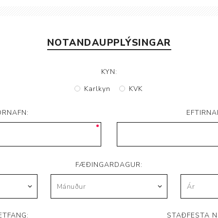
Brjóstaaðgerðir og þrýstingsvörur
Rúm og húsgögn
Stóma og þvagle
Rúm
Stómavörur
NOTANDAUPPLÝSINGAR
Dýnur
Þvagleggir
Húsgögn
KYN:
Aukabúnaður
Karlkyn
KVK
Legusáravarnir
ORNAFN:
EFTIRNA
FÆÐINGARDAGUR:
ETFANG:
STAÐFESTA N