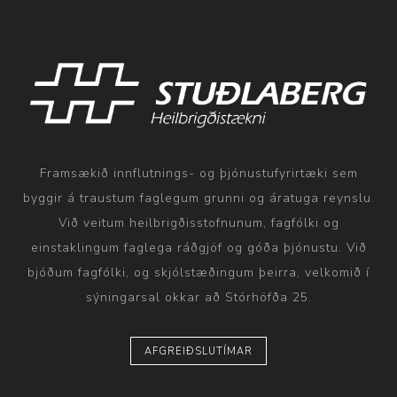
Framsækið innflutnings- og þjónustufyrirtæki sem
byggir á traustum faglegum grunni og áratuga reynslu.
Við veitum heilbrigðisstofnunum, fagfólki og
einstaklingum faglega ráðgjöf og góða þjónustu. Við
bjóðum fagfólki, og skjólstæðingum þeirra, velkomið í
sýningarsal okkar að Stórhöfða 25.
AFGREIÐSLUTÍMAR