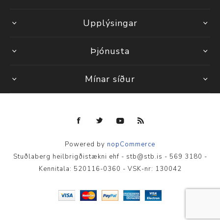
Upplýsingar
Þjónusta
Mínar síður
Powered by
nopCommerce
Stuðlaberg heilbrigðistækni ehf - stb@stb.is - 569 3180 -
Kennitala: 520116-0360 - VSK-nr: 130042