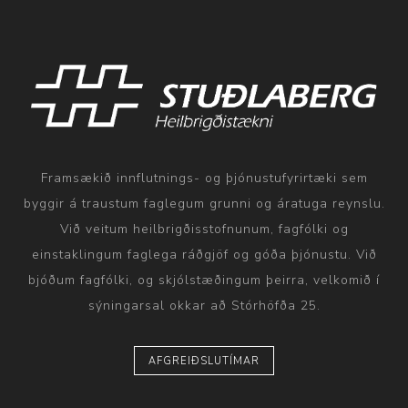
Framsækið innflutnings- og þjónustufyrirtæki sem
byggir á traustum faglegum grunni og áratuga reynslu.
Við veitum heilbrigðisstofnunum, fagfólki og
einstaklingum faglega ráðgjöf og góða þjónustu. Við
bjóðum fagfólki, og skjólstæðingum þeirra, velkomið í
sýningarsal okkar að Stórhöfða 25.
AFGREIÐSLUTÍMAR