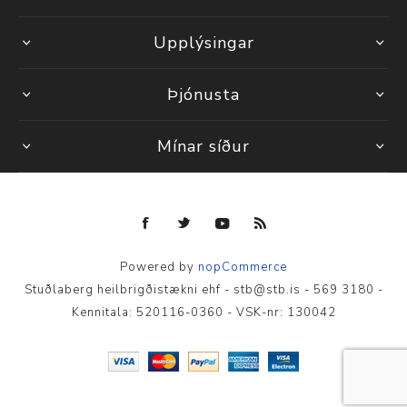
Upplýsingar
Þjónusta
Mínar síður
Powered by
nopCommerce
Stuðlaberg heilbrigðistækni ehf - stb@stb.is - 569 3180 -
Kennitala: 520116-0360 - VSK-nr: 130042