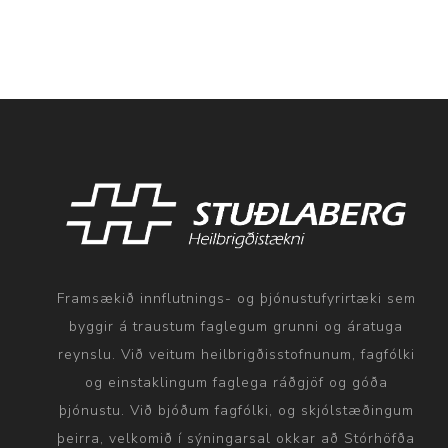
Framsækið innflutnings- og þjónustufyrirtæki sem
byggir á traustum faglegum grunni og áratuga
reynslu. Við veitum heilbrigðisstofnunum, fagfólki
og einstaklingum faglega ráðgjöf og góða
þjónustu. Við bjóðum fagfólki, og skjólstæðingum
þeirra, velkomið í sýningarsal okkar að Stórhöfða