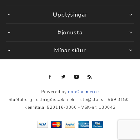
Upplýsingar
Þjónusta
Mínar síður
Powered by
nopCommerce
Stuðlaberg heilbrigðistækni ehf - stb@stb.is - 569 3180 -
Kennitala: 520116-0360 - VSK-nr: 130042