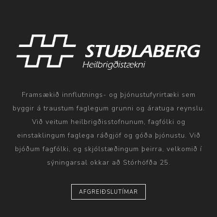
Framsækið innflutnings- og þjónustufyrirtæki sem
byggir á traustum faglegum grunni og áratuga reynslu.
Við veitum heilbrigðisstofnunum, fagfólki og
einstaklingum faglega ráðgjöf og góða þjónustu. Við
bjóðum fagfólki, og skjólstæðingum þeirra, velkomið í
sýningarsal okkar að Stórhöfða 25.
AFGREIÐSLUTÍMAR