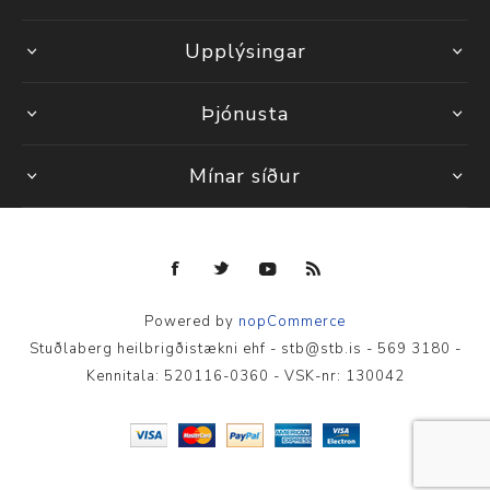
Upplýsingar
Þjónusta
Mínar síður
Powered by
nopCommerce
Stuðlaberg heilbrigðistækni ehf - stb@stb.is - 569 3180 -
Kennitala: 520116-0360 - VSK-nr: 130042