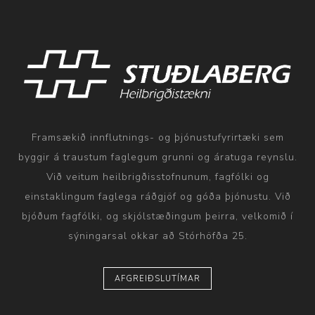
Framsækið innflutnings- og þjónustufyrirtæki sem
byggir á traustum faglegum grunni og áratuga reynslu.
Við veitum heilbrigðisstofnunum, fagfólki og
einstaklingum faglega ráðgjöf og góða þjónustu. Við
bjóðum fagfólki, og skjólstæðingum þeirra, velkomið í
sýningarsal okkar að Stórhöfða 25.
AFGREIÐSLUTÍMAR