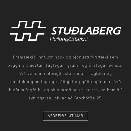
Framsækið innflutnings- og þjónustufyrirtæki sem
byggir á traustum faglegum grunni og áratuga reynslu.
Við veitum heilbrigðisstofnunum, fagfólki og
einstaklingum faglega ráðgjöf og góða þjónustu. Við
bjóðum fagfólki, og skjólstæðingum þeirra, velkomið í
sýningarsal okkar að Stórhöfða 25.
AFGREIÐSLUTÍMAR