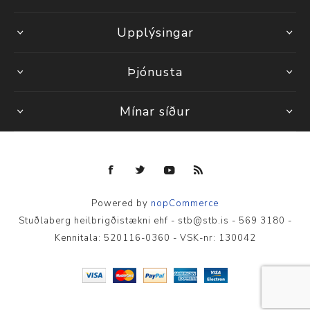
Upplýsingar
Þjónusta
Mínar síður
Powered by
nopCommerce
Stuðlaberg heilbrigðistækni ehf - stb@stb.is - 569 3180 -
Kennitala: 520116-0360 - VSK-nr: 130042