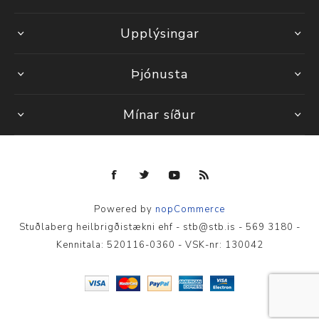
Upplýsingar
Þjónusta
Mínar síður
Powered by
nopCommerce
Stuðlaberg heilbrigðistækni ehf - stb@stb.is - 569 3180 -
Kennitala: 520116-0360 - VSK-nr: 130042