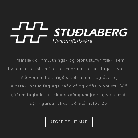
Framsækið innflutnings- og þjónustufyrirtæki sem
byggir á traustum faglegum grunni og áratuga reynslu.
Við veitum heilbrigðisstofnunum, fagfólki og
einstaklingum faglega ráðgjöf og góða þjónustu. Við
bjóðum fagfólki, og skjólstæðingum þeirra, velkomið í
sýningarsal okkar að Stórhöfða 25.
AFGREIÐSLUTÍMAR