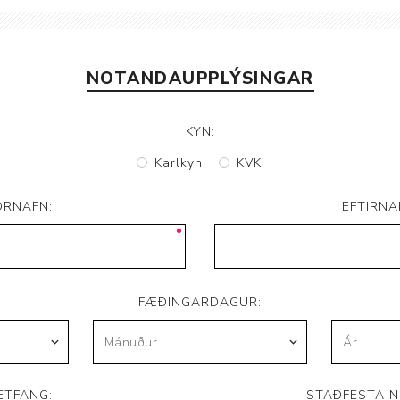
Brjóstaaðgerðir og þrýstingsvörur
Rúm og húsgögn
Stóma og þvagle
Rúm
Stómavörur
NOTANDAUPPLÝSINGAR
Dýnur
Þvagleggir
Húsgögn
KYN:
Aukabúnaður
Karlkyn
KVK
Legusáravarnir
ORNAFN:
EFTIRNA
FÆÐINGARDAGUR:
ETFANG:
STAÐFESTA N