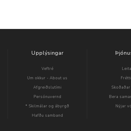
Upplýsingar
Þjónu
Veftré
Leit
Um okkur - About us
Frétt
Afgreiðslutími
Skoðaðar
Persónuvernd
Bera sama
* Skilmálar og ábyrgð
Nýjar v
Hafðu samband