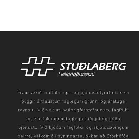
Framsækið innflutnings- og þjónustufyrirtæki sem
byggir á traustum faglegum grunni og áratuga
reynslu. Við veitum heilbrigðisstofnunum, fagfólki
og einstaklingum faglega ráðgjöf og góða
þjónustu. Við bjóðum fagfólki, og skjólstæðingum
þeirra, velkomið í sýningarsal okkar að Stórhöfða