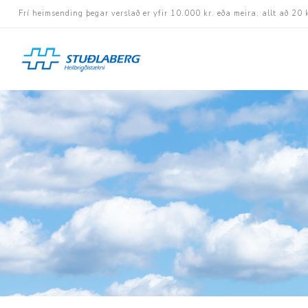
Frí heimsending þegar verslað er yfir 10.000 kr. eða meira, allt að 20 
Hjólastólar
Aukabúnaður
Aflbúnaður og handhj
Fastramma hjólastóla
Rafknúnir hjólastólar
Rafskutlur
Krossramma hjólastól
Sessur