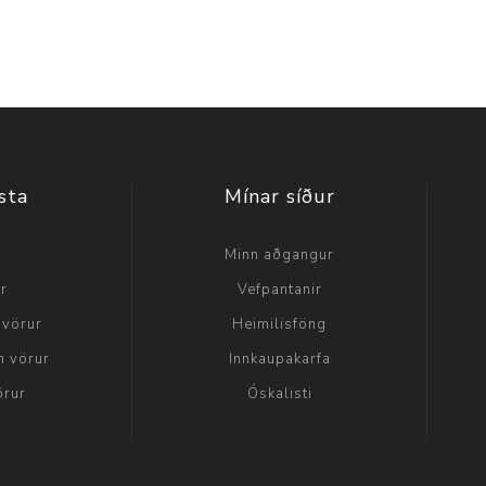
sta
Mínar síður
a
Minn aðgangur
ir
Vefpantanir
 vörur
Heimilisföng
n vörur
Innkaupakarfa
örur
Óskalisti