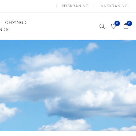
NÝSKRÁNING
INNSKRÁNING
OFÞYNGD
0
0
ANDS
Þjálfun og endurhæfing
Hjálpartæki
Flutningshjálpartæki
Gönguhjálpartæki
Smáhjálpartæki
Vinnuborð og sérhæfðir
stólar