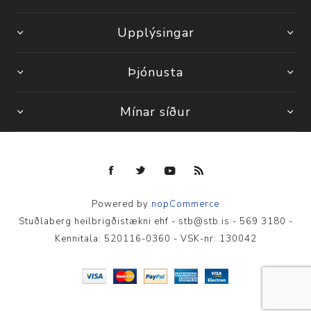
Upplýsingar
Þjónusta
Mínar síður
Powered by
nopCommerce
Stuðlaberg heilbrigðistækni ehf - stb@stb.is - 569 3180 -
Kennitala: 520116-0360 - VSK-nr: 130042