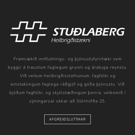
Framsækið innflutnings- og þjónustufyrirtæki sem
byggir á traustum faglegum grunni og áratuga reynslu.
Við veitum heilbrigðisstofnunum, fagfólki og
einstaklingum faglega ráðgjöf og góða þjónustu. Við
bjóðum fagfólki, og skjólstæðingum þeirra, velkomið í
sýningarsal okkar að Stórhöfða 25.
AFGREIÐSLUTÍMAR