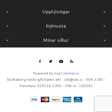
Upplýsingar
Þjónusta
Mínar síður
Powered by
nopCommerce
Stuðlaberg heilbrigðistækni ehf - stb@stb.is - 569 3180 -
Kennitala: 520116-0360 - VSK-nr: 130042