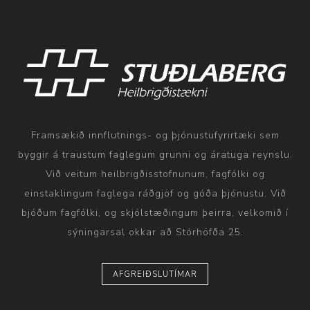
Framsækið innflutnings- og þjónustufyrirtæki sem
byggir á traustum faglegum grunni og áratuga reynslu.
Við veitum heilbrigðisstofnunum, fagfólki og
einstaklingum faglega ráðgjöf og góða þjónustu. Við
bjóðum fagfólki, og skjólstæðingum þeirra, velkomið í
sýningarsal okkar að Stórhöfða 25.
AFGREIÐSLUTÍMAR