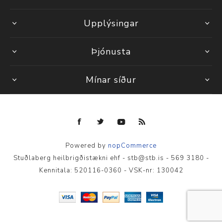
Upplýsingar
Þjónusta
Mínar síður
Powered by
nopCommerce
Stuðlaberg heilbrigðistækni ehf - stb@stb.is - 569 3180 -
Kennitala: 520116-0360 - VSK-nr: 130042