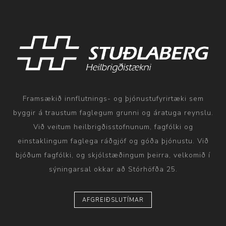
Framsækið innflutnings- og þjónustufyrirtæki sem
byggir á traustum faglegum grunni og áratuga reynslu.
Við veitum heilbrigðisstofnunum, fagfólki og
einstaklingum faglega ráðgjöf og góða þjónustu. Við
bjóðum fagfólki, og skjólstæðingum þeirra, velkomið í
sýningarsal okkar að Stórhöfða 25.
AFGREIÐSLUTÍMAR