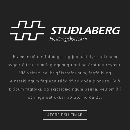
Framsækið innflutnings- og þjónustufyrirtæki sem
byggir á traustum faglegum grunni og áratuga reynslu.
Við veitum heilbrigðisstofnunum, fagfólki og
einstaklingum faglega ráðgjöf og góða þjónustu. Við
bjóðum fagfólki, og skjólstæðingum þeirra, velkomið í
sýningarsal okkar að Stórhöfða 25.
AFGREIÐSLUTÍMAR