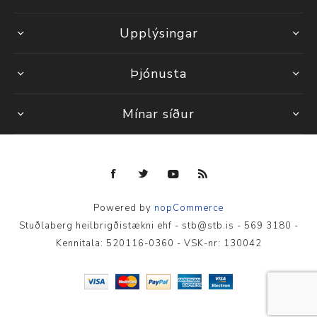
Upplýsingar
Þjónusta
Mínar síður
Powered by
nopCommerce
Stuðlaberg heilbrigðistækni ehf - stb@stb.is - 569 3180 -
Kennitala: 520116-0360 - VSK-nr: 130042