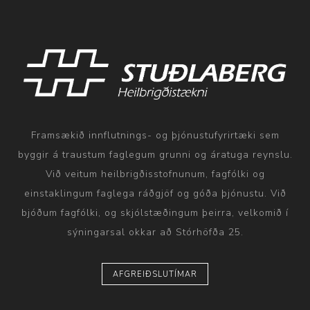
Framsækið innflutnings- og þjónustufyrirtæki sem
byggir á traustum faglegum grunni og áratuga reynslu.
Við veitum heilbrigðisstofnunum, fagfólki og
einstaklingum faglega ráðgjöf og góða þjónustu. Við
bjóðum fagfólki, og skjólstæðingum þeirra, velkomið í
sýningarsal okkar að Stórhöfða 25.
AFGREIÐSLUTÍMAR