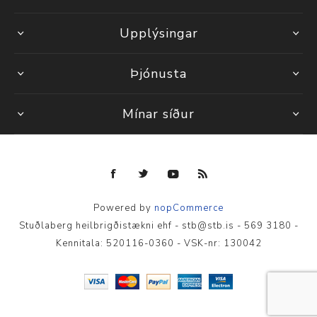
Upplýsingar
Þjónusta
Mínar síður
Powered by
nopCommerce
Stuðlaberg heilbrigðistækni ehf - stb@stb.is - 569 3180 -
Kennitala: 520116-0360 - VSK-nr: 130042