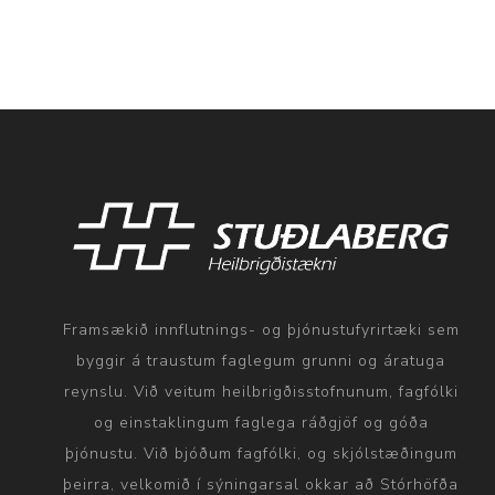
Framsækið innflutnings- og þjónustufyrirtæki sem
byggir á traustum faglegum grunni og áratuga
reynslu. Við veitum heilbrigðisstofnunum, fagfólki
og einstaklingum faglega ráðgjöf og góða
þjónustu. Við bjóðum fagfólki, og skjólstæðingum
þeirra, velkomið í sýningarsal okkar að Stórhöfða