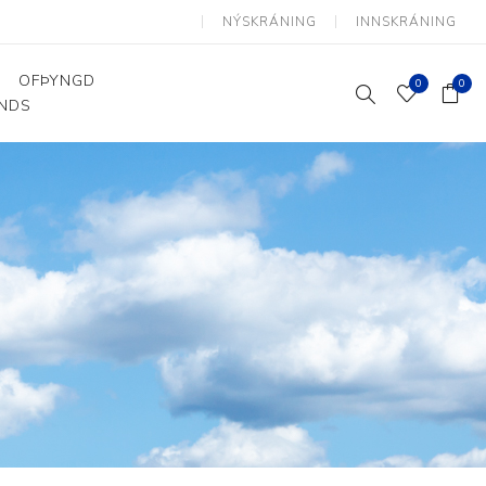
NÝSKRÁNING
INNSKRÁNING
OFÞYNGD
0
0
ANDS
Þjálfun og endurhæfing
Hjálpartæki
Flutningshjálpartæki
Gönguhjálpartæki
Smáhjálpartæki
Vinnuborð og sérhæfðir
stólar