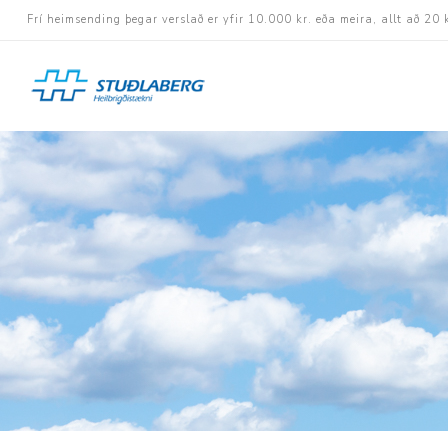
Frí heimsending þegar verslað er yfir 10.000 kr. eða meira, allt að 20 
Hjólastólar
Aukabúnaður
Aflbúnaður og handhj
Fastramma hjólastóla
Rafknúnir hjólastólar
Rafskutlur
Krossramma hjólastól
Sessur