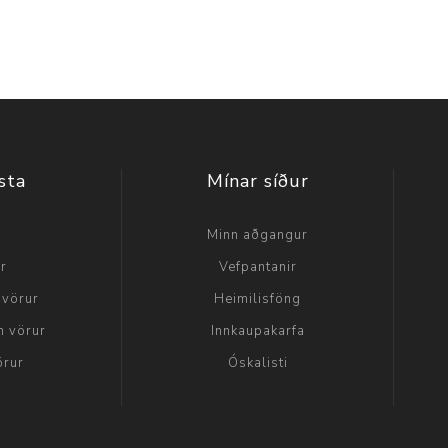
sta
Mínar síður
a
Minn aðgangur
ir
Vefpantanir
 vörur
Heimilisföng
n vörur
Innkaupakarfa
örur
Óskalisti