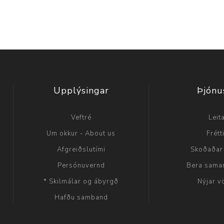
Upplýsingar
Þjónu
Veftré
Leit
Um okkur - About us
Frétt
Afgreiðslutími
Skoðaðar
Persónuvernd
Bera sama
* Skilmálar og ábyrgð
Nýjar v
Hafðu samband