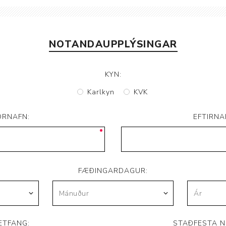
Brjóstaaðgerðir og þrýstingsvörur
Rúm og húsgögn
Stóma og þvagle
Rúm
Stómavörur
NOTANDAUPPLÝSINGAR
Dýnur
Þvagleggir
Húsgögn
KYN:
Aukabúnaður
Karlkyn
KVK
Legusáravarnir
ORNAFN:
EFTIRNA
FÆÐINGARDAGUR:
ETFANG:
STAÐFESTA N