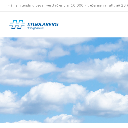
Frí heimsending þegar verslað er yfir 10.000 kr. eða meira, allt að 20 
Hjólastólar
Aukabúnaður
Aflbúnaður og handhj
Fastramma hjólastóla
Rafknúnir hjólastólar
Rafskutlur
Krossramma hjólastól
Sessur