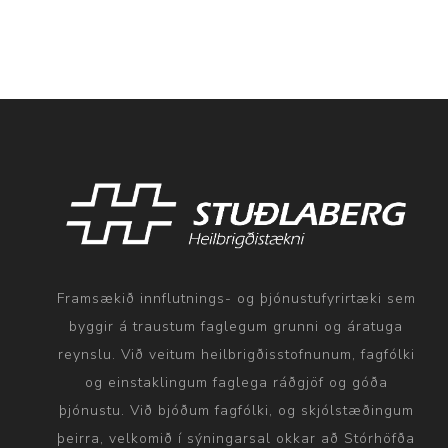
Framsækið innflutnings- og þjónustufyrirtæki sem
byggir á traustum faglegum grunni og áratuga
reynslu. Við veitum heilbrigðisstofnunum, fagfólki
og einstaklingum faglega ráðgjöf og góða
þjónustu. Við bjóðum fagfólki, og skjólstæðingum
þeirra, velkomið í sýningarsal okkar að Stórhöfða