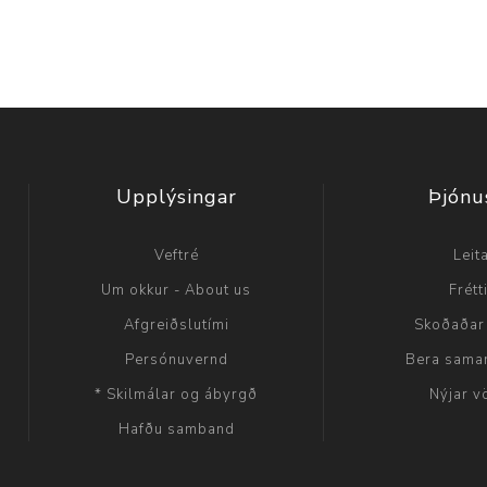
Upplýsingar
Þjónu
Veftré
Leit
Um okkur - About us
Frétt
Afgreiðslutími
Skoðaðar
Persónuvernd
Bera sama
* Skilmálar og ábyrgð
Nýjar v
Hafðu samband