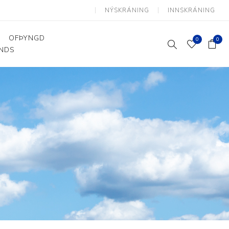
NÝSKRÁNING
INNSKRÁNING
OFÞYNGD
0
0
ANDS
Þjálfun og endurhæfing
Hjálpartæki
Flutningshjálpartæki
Gönguhjálpartæki
Smáhjálpartæki
Vinnuborð og sérhæfðir
stólar