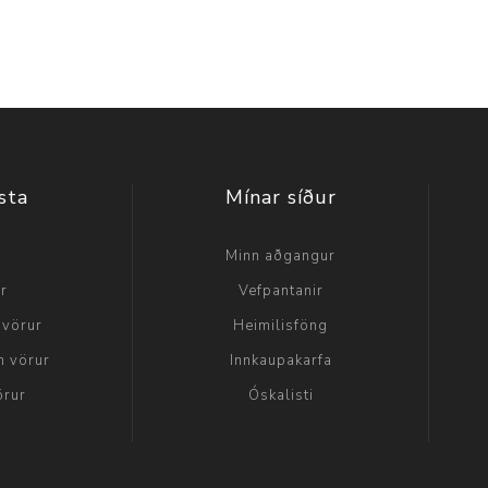
sta
Mínar síður
a
Minn aðgangur
ir
Vefpantanir
 vörur
Heimilisföng
n vörur
Innkaupakarfa
örur
Óskalisti