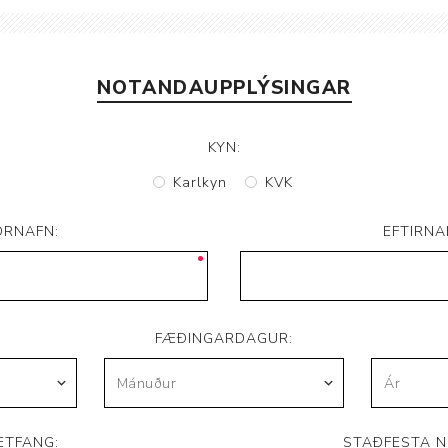
Brjóstaaðgerðir og þrýstingsvörur
Rúm og húsgögn
Stóma og þvagle
Rúm
Stómavörur
NOTANDAUPPLÝSINGAR
Dýnur
Þvagleggir
Húsgögn
KYN:
Aukabúnaður
Karlkyn
KVK
Legusáravarnir
ORNAFN:
EFTIRNA
FÆÐINGARDAGUR:
ETFANG:
STAÐFESTA N