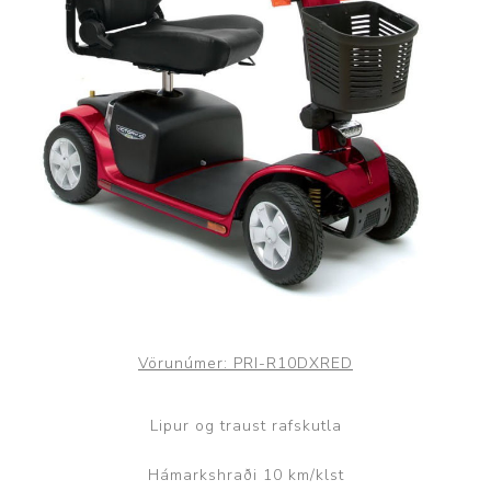
Vörunúmer:
PRI-R10DXRED
Lipur og traust rafskutla
Hámarkshraði 10 km/klst