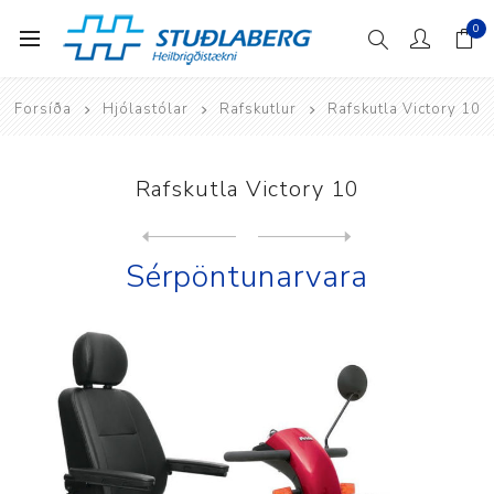
0
Forsíða
Hjólastólar
Rafskutlur
Rafskutla Victory 10
Rafskutla Victory 10
Next
product
Previous product
Sérpöntunarvara