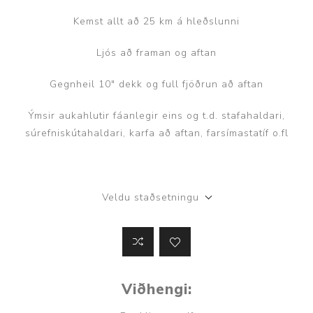
Kemst allt að 25 km á hleðslunni
Ljós að framan og aftan
Gegnheil 10" dekk og full fjöðrun að aftan
Ýmsir aukahlutir fáanlegir eins og t.d. stafahaldari,
súrefniskútahaldari, karfa að aftan, farsímastatíf o.fl
Veldu staðsetningu
Viðhengi: