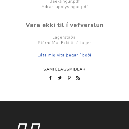
Baeklingur.pdf
Adrar_upplysingar.pdf
Vara ekki til í vefverslun
Lagerstaða:
Stórhöfða: Ekki til á lager
SAMFÉLAGSMIÐLAR