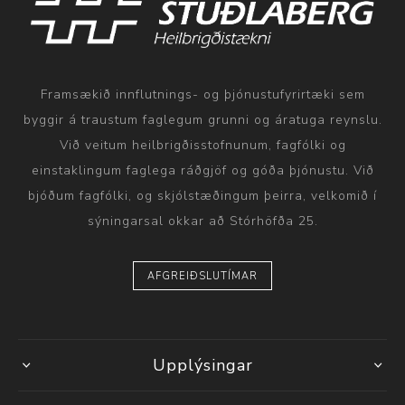
Framsækið innflutnings- og þjónustufyrirtæki sem
byggir á traustum faglegum grunni og áratuga reynslu.
Við veitum heilbrigðisstofnunum, fagfólki og
einstaklingum faglega ráðgjöf og góða þjónustu. Við
bjóðum fagfólki, og skjólstæðingum þeirra, velkomið í
sýningarsal okkar að Stórhöfða 25.
AFGREIÐSLUTÍMAR
Upplýsingar