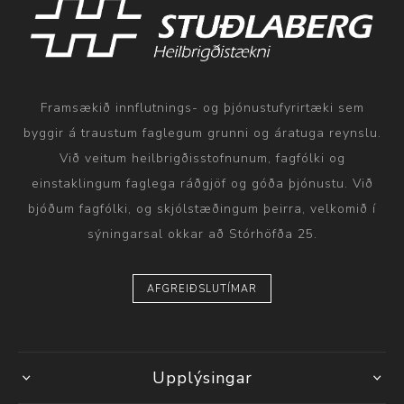
Framsækið innflutnings- og þjónustufyrirtæki sem
byggir á traustum faglegum grunni og áratuga reynslu.
Við veitum heilbrigðisstofnunum, fagfólki og
einstaklingum faglega ráðgjöf og góða þjónustu. Við
bjóðum fagfólki, og skjólstæðingum þeirra, velkomið í
sýningarsal okkar að Stórhöfða 25.
AFGREIÐSLUTÍMAR
Upplýsingar