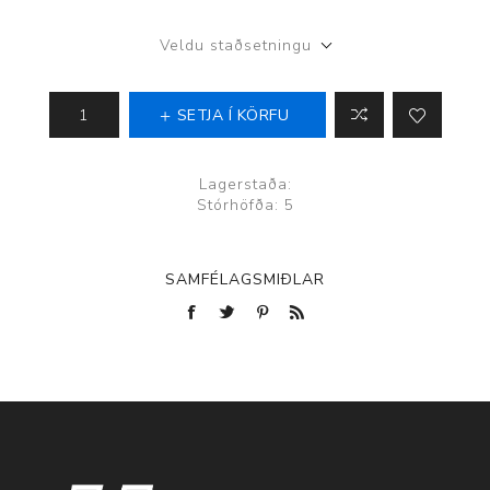
Veldu staðsetningu
SETJA Í KÖRFU
Lagerstaða:
Stórhöfða: 5
SAMFÉLAGSMIÐLAR