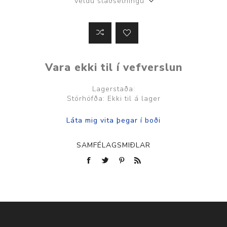
Veldu staðsetningu
Vara ekki til í vefverslun
Lagerstaða:
Stórhöfða: Ekki til á lager
SAMFÉLAGSMIÐLAR