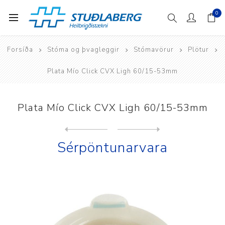
0
Forsíða
Stóma og þvagleggir
Stómavörur
Plötur
Plata Mío Click CVX Ligh 60/15-53mm
Plata Mío Click CVX Ligh 60/15-53mm
Next
product
Previous product
Sérpöntunarvara