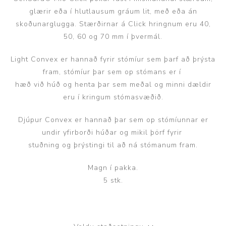
glærir eða í hlutlausum gráum lit, með eða án
skoðunarglugga. Stærðirnar á Click hringnum eru 40,
50, 60 og 70 mm í þvermál.
Light Convex er hannað fyrir stómíur sem þarf að þrýsta
fram, stómíur þar sem op stómans er í
hæð við húð og henta þar sem meðal og minni dældir
eru í kringum stómasvæðið.
Djúpur Convex er hannað þar sem op stómíunnar er
undir yfirborði húðar og mikil þörf fyrir
stuðning og þrýstingi til að ná stómanum fram.
Magn í pakka.
5 stk.