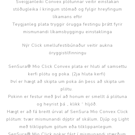
Sveigjanleiki Convex plötunnar veitir einstakan
stöðugleika í kringum stómað og fylgir hreyfingum
líkamans eftir
Teygjanleg plata tryggir örugga festingu þrátt fyrir
mismunandi líkamsbyggingu einstaklinga
Nýr Click smellufestibúnaður veitir aukna
öryggistilfinningu
SenSura® Mio Click Convex plata er hluti af samsettu
kerfi plötu og poka. (2ja hluta kerfi)
Því er hægt að skipta um poka án þess að skipta um
plötu.
Pokinn er festur með því að honum er smellt á plötuna
og heyrist þá „ klikk “ hljóð.
Hægt er að fá breitt úrval af SenSura Mio Convex Click
plötum: tvær mismunandi dýptir af skálum, Djúp og Light
með tilklipptum götum eða tilklippanlegum.
SenSura® Mio Click pokar fást í mismunandi stærðum,