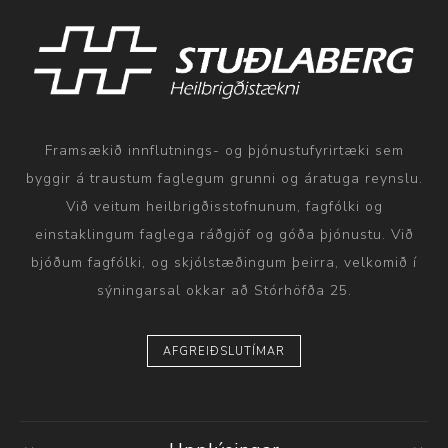
Framsækið innflutnings- og þjónustufyrirtæki sem
byggir á traustum faglegum grunni og áratuga reynslu.
Við veitum heilbrigðisstofnunum, fagfólki og
einstaklingum faglega ráðgjöf og góða þjónustu. Við
bjóðum fagfólki, og skjólstæðingum þeirra, velkomið í
sýningarsal okkar að Stórhöfða 25.
AFGREIÐSLUTÍMAR