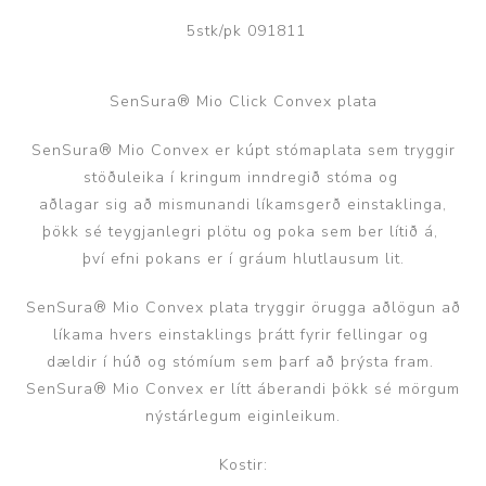
5stk/pk 091811
SenSura® Mio Click Convex plata
SenSura® Mio Convex er kúpt stómaplata sem tryggir
stöðuleika í kringum inndregið stóma og
aðlagar sig að mismunandi líkamsgerð einstaklinga,
þökk sé teygjanlegri plötu og poka sem ber lítið á,
því efni pokans er í gráum hlutlausum lit.
SenSura® Mio Convex plata tryggir örugga aðlögun að
líkama hvers einstaklings þrátt fyrir fellingar og
dældir í húð og stómíum sem þarf að þrýsta fram.
SenSura® Mio Convex er lítt áberandi þökk sé mörgum
nýstárlegum eiginleikum.
Kostir: