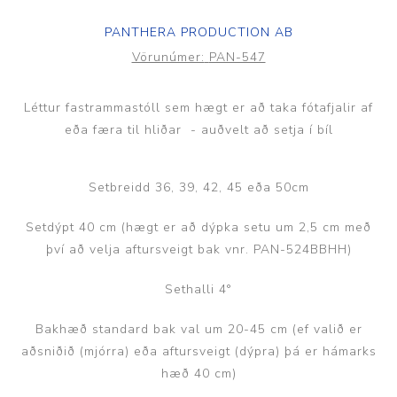
PANTHERA PRODUCTION AB
Vörunúmer:
PAN-547
Léttur fastrammastóll sem hægt er að taka fótafjalir af
eða færa til hliðar - auðvelt að setja í bíl
Setbreidd 36, 39, 42, 45 eða 50cm
Setdýpt 40 cm (hægt er að dýpka setu um 2,5 cm með
því að velja aftursveigt bak vnr. PAN-524BBHH)
Sethalli 4°
Bakhæð standard bak val um 20-45 cm (ef valið er
aðsniðið (mjórra) eða aftursveigt (dýpra) þá er hámarks
hæð 40 cm)