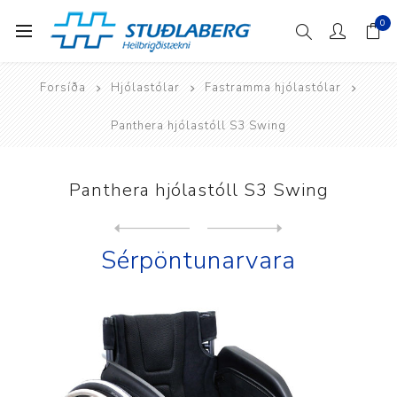
0
Forsíða
Hjólastólar
Fastramma hjólastólar
Panthera hjólastóll S3 Swing
Panthera hjólastóll S3 Swing
Next
product
Previous product
Panthera hjólastóll S3 Swin...
Sérpöntunarvara