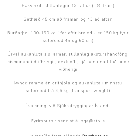
Bakvinkill stillanlegur 13° aftur ( -8° fram)
Sethæð 45 cm að framan og 43 að aftan
Burðarþol 100-150 kg ( fer eftir breidd - er 150 kg fyrir
setbreidd 45 og 50 cm)
Úrval aukahluta s.s. armar, stillanleg aksturshandföng,
mismunandi drifhringir, dekk ofl., sjá pöntunarblað undir
viðhengi
Þyngd ramma án drifhjóla og aukahluta í minnstu
setbreidd frá 4,6 kg (transport weight)
Í samningi við Sjúkratryggingar Íslands
Fyrirspurnir sendist á inga@stb.is