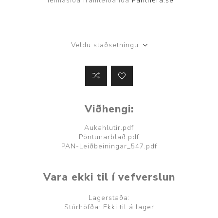
Heimasíða framleiðanda
Panthera.se
Veldu staðsetningu
Viðhengi:
Aukahlutir.pdf
Pöntunarblað.pdf
PAN-Leiðbeiningar_547.pdf
Vara ekki til í vefverslun
Lagerstaða:
Stórhöfða: Ekki til á lager