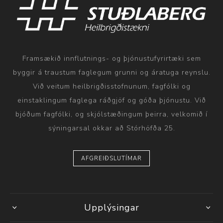
Framsækið innflutnings- og þjónustufyrirtæki sem
byggir á traustum faglegum grunni og áratuga reynslu.
Við veitum heilbrigðisstofnunum, fagfólki og
einstaklingum faglega ráðgjöf og góða þjónustu. Við
bjóðum fagfólki, og skjólstæðingum þeirra, velkomið í
sýningarsal okkar að Stórhöfða 25.
AFGREIÐSLUTÍMAR
Upplýsingar