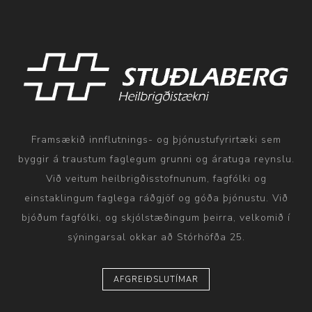
Framsækið innflutnings- og þjónustufyrirtæki sem
byggir á traustum faglegum grunni og áratuga reynslu.
Við veitum heilbrigðisstofnunum, fagfólki og
einstaklingum faglega ráðgjöf og góða þjónustu. Við
bjóðum fagfólki, og skjólstæðingum þeirra, velkomið í
sýningarsal okkar að Stórhöfða 25.
AFGREIÐSLUTÍMAR