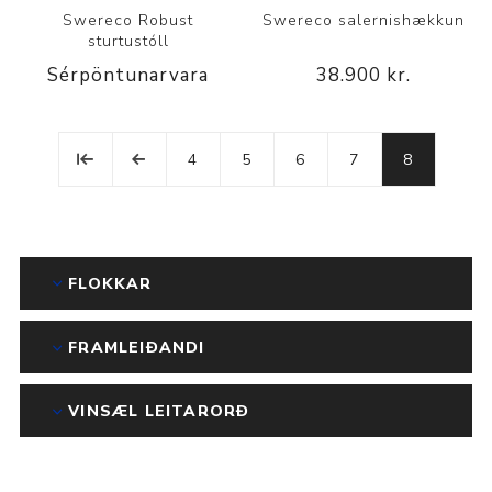
Swereco Robust
Swereco salernishækkun
sturtustóll
Sérpöntunarvara
38.900 kr.
4
5
6
7
8
FLOKKAR
FRAMLEIÐANDI
VINSÆL LEITARORÐ