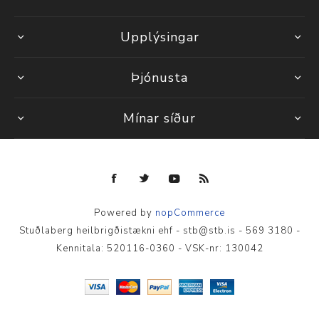
Upplýsingar
Þjónusta
Mínar síður
Powered by
nopCommerce
Stuðlaberg heilbrigðistækni ehf - stb@stb.is - 569 3180 -
Kennitala: 520116-0360 - VSK-nr: 130042