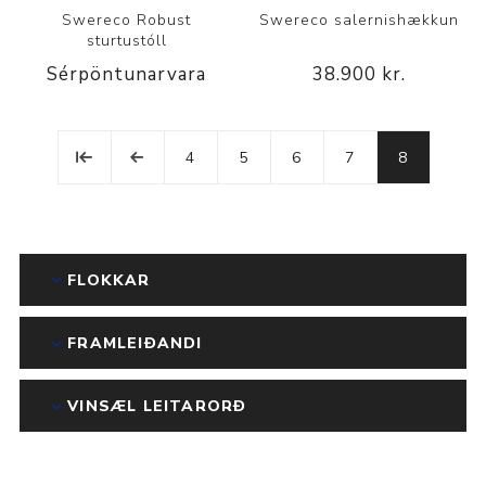
Swereco Robust
Swereco salernishækkun
sturtustóll
Sérpöntunarvara
38.900 kr.
4
5
6
7
8
FLOKKAR
FRAMLEIÐANDI
VINSÆL LEITARORÐ