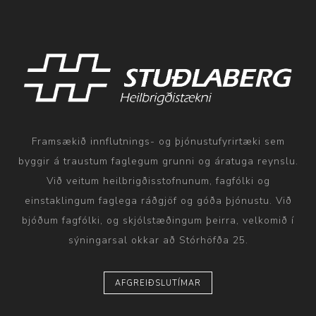
Framsækið innflutnings- og þjónustufyrirtæki sem
byggir á traustum faglegum grunni og áratuga reynslu.
Við veitum heilbrigðisstofnunum, fagfólki og
einstaklingum faglega ráðgjöf og góða þjónustu. Við
bjóðum fagfólki, og skjólstæðingum þeirra, velkomið í
sýningarsal okkar að Stórhöfða 25.
AFGREIÐSLUTÍMAR