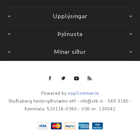
Upplýsingar
Þjónusta
Mínar síður
Powered by
nopCommerce
Stuðlaberg heilbrigðistækni ehf - stb@stb.is - 569 3180 -
Kennitala: 520116-0360 - VSK-nr: 130042