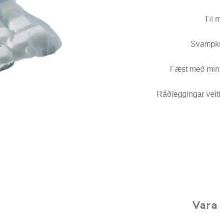
Brjóstaaðgerðir og þrýstingsvörur
Rúm og húsgögn
Stóma og þvagle
Til 
Rúm
Stómavörur
Svampku
Dýnur
Þvagleggir
Fæst með min
Húsgögn
Aukabúnaður
Ráðleggingar veit
Legusáravarnir
Vara 