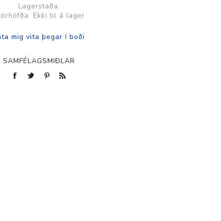
Lagerstaða:
tórhöfða: Ekki til á lager
SAMFÉLAGSMIÐLAR