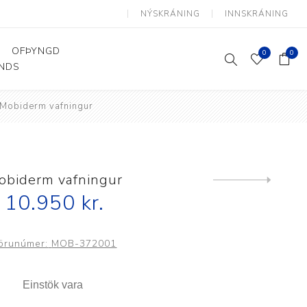
NÝSKRÁNING
INNSKRÁNING
OFÞYNGD
0
0
ANDS
Mobiderm vafningur
Þjálfun og endurhæfing
Hjálpartæki
Flutningshjálpartæki
Gönguhjálpartæki
obiderm vafningur
Next
product
Smáhjálpartæki
10.950 kr.
Vinnuborð og sérhæfðir
stólar
örunúmer:
MOB-372001
Einstök vara