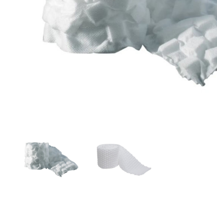
Brjóstaaðgerðir
Þrýstingsvörur
Rýmingarsala