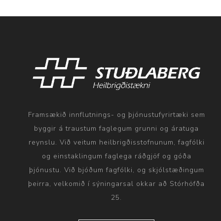
Framsækið innflutnings- og þjónustufyrirtæki sem
byggir á traustum faglegum grunni og áratuga
reynslu. Við veitum heilbrigðisstofnunum, fagfólki
og einstaklingum faglega ráðgjöf og góða
þjónustu. Við bjóðum fagfólki, og skjólstæðingum
þeirra, velkomið í sýningarsal okkar að Stórhöfða
25.