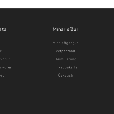
sta
Mínar síður
a
Minn aðgangur
ir
Vefpantanir
 vörur
Heimilisföng
n vörur
Innkaupakarfa
örur
Óskalisti