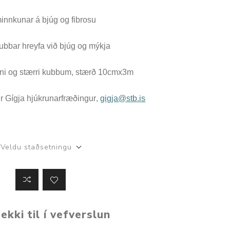
ggir
Heilbrigðisstofnanir
minnkunar á bjúg og fibrosu
Innréttingar, vagnar og
bbar hreyfa við bjúg og mýkja
borð
Rekstrarvörur
ni og stærri kubbum, stærð 10cmx3m
Skoðunar- og
meðferðarbekkir
ir Gígja hjúkrunarfræðingur,
gigja@stb.is
Smátæki
Þrýstingsvafningar
Veldu staðsetningu
ekki til í vefverslun