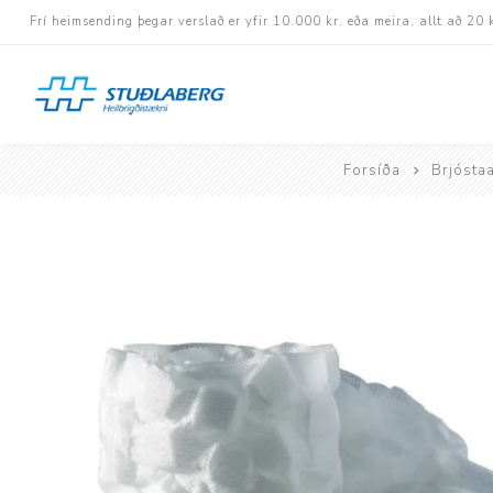
Frí heimsending þegar verslað er yfir 10.000 kr. eða meira, allt að 20 
Forsíða
Brjósta
Hjólastólar
Aukabúnaður
Aflbúnaður og handhj
Fastramma hjólastóla
Rafknúnir hjólastólar
Rafskutlur
Krossramma hjólastól
Sessur