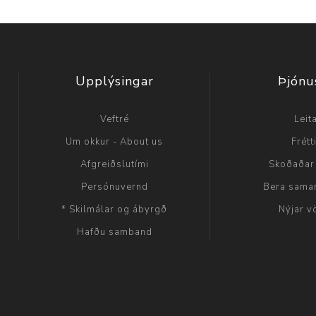
Upplýsingar
Þjónu
Veftré
Leit
Um okkur - About us
Frétt
Afgreiðslutími
Skoðaðar
Persónuvernd
Bera sama
* Skilmálar og ábyrgð
Nýjar v
Hafðu samband