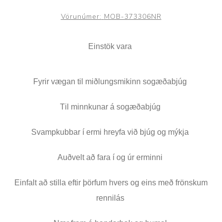
Vörunúmer:
MOB-373306NR
Einstök vara
Fyrir vægan til miðlungsmikinn sogæðabjúg
Til minnkunar á sogæðabjúg
Svampkubbar í ermi hreyfa við bjúg og mýkja
Auðvelt að fara í og úr erminni
Einfalt að stilla eftir þörfum hvers og eins með frönskum
rennilás