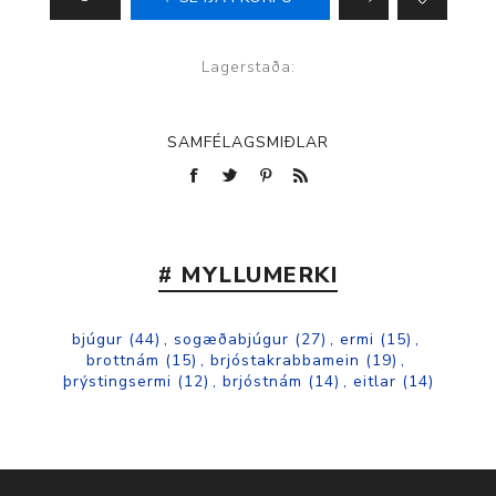
Lagerstaða:
SAMFÉLAGSMIÐLAR
# MYLLUMERKI
bjúgur
(44)
,
sogæðabjúgur
(27)
,
ermi
(15)
,
brottnám
(15)
,
brjóstakrabbamein
(19)
,
þrýstingsermi
(12)
,
brjóstnám
(14)
,
eitlar
(14)