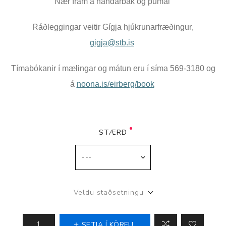
Nær fram á handarbak og þumal
Ráðleggingar veitir Gígja hjúkrunarfræðingur,
gigja@stb.is
Tímabókanir í mælingar og mátun eru í síma 569-3180 og
á
noona.is/eirberg/book
STÆRÐ
Veldu staðsetningu
SETJA Í KÖRFU