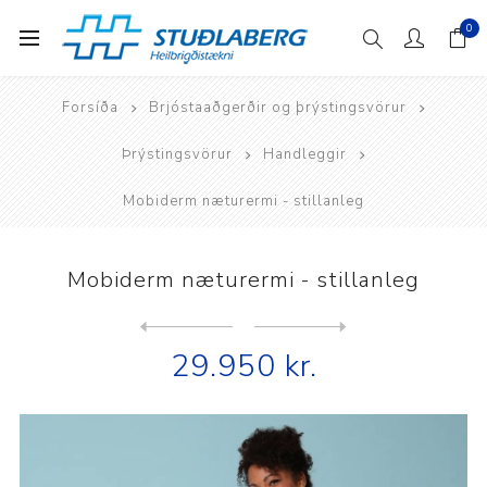
0
Forsíða
Brjóstaaðgerðir og þrýstingsvörur
Þrýstingsvörur
Handleggir
Mobiderm næturermi - stillanleg
Mobiderm næturermi - stillanleg
Next
product
Previous product
29.950 kr.