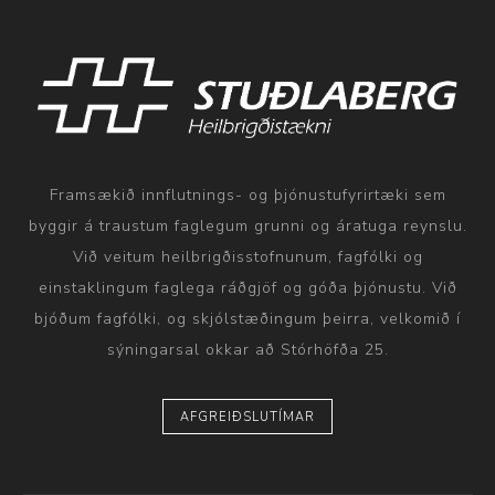
Framsækið innflutnings- og þjónustufyrirtæki sem
byggir á traustum faglegum grunni og áratuga reynslu.
Við veitum heilbrigðisstofnunum, fagfólki og
einstaklingum faglega ráðgjöf og góða þjónustu. Við
bjóðum fagfólki, og skjólstæðingum þeirra, velkomið í
sýningarsal okkar að Stórhöfða 25.
AFGREIÐSLUTÍMAR