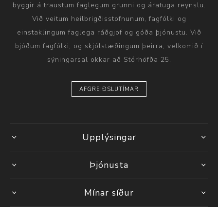
byggir á traustum faglegum grunni og áratuga reynslu.
Við veitum heilbrigðisstofnunum, fagfólki og
einstaklingum faglega ráðgjöf og góða þjónustu. Við
bjóðum fagfólki, og skjólstæðingum þeirra, velkomið í
sýningarsal okkar að Stórhöfða 25.
AFGREIÐSLUTÍMAR
Upplýsingar
Þjónusta
Mínar síður