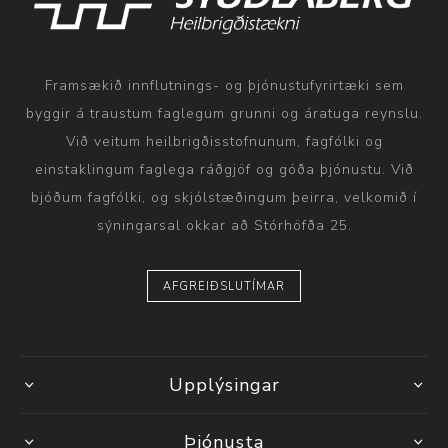
Framsækið innflutnings- og þjónustufyrirtæki sem
byggir á traustum faglegum grunni og áratuga reynslu.
Við veitum heilbrigðisstofnunum, fagfólki og
einstaklingum faglega ráðgjöf og góða þjónustu. Við
bjóðum fagfólki, og skjólstæðingum þeirra, velkomið í
sýningarsal okkar að Stórhöfða 25.
AFGREIÐSLUTÍMAR
Upplýsingar
Þjónusta