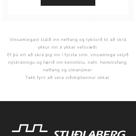
Vinsamlegast sláið inn netfang og lykilorð til að skrá
ykkur inn á ykkar vefsvæði.
Ef þú ert að skrá þig inn í fyrsta sinn, vinsamlega veljið
nýskráningu og færið inn kennitölu, nafn, heimilisfang,
netfang og símanúmer.
Takk fyrir að vera viðskiptavinur okkar.