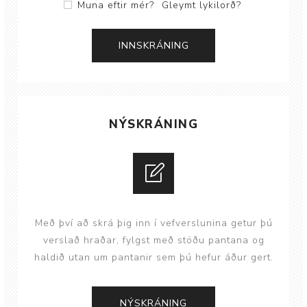
Muna eftir mér?
Gleymt lykilorð?
NÝSKRÁNING
Með því að skrá þig inn í vefverslunina getur þú
verslað hraðar, fylgst með stöðu pantana og
haldið utan um pantanir sem þú hefur áður gert.