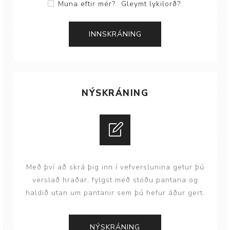
Muna eftir mér?
Gleymt lykilorð?
NÝSKRÁNING
Með því að skrá þig inn í vefverslunina getur þú
verslað hraðar, fylgst með stöðu pantana og
haldið utan um pantanir sem þú hefur áður gert.