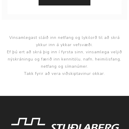
Vinsamlegast sláið inn netfang og lykilorð til að skrá
ykkur inn á ykkar vefsvæði.
Ef þú ert að skrá þig inn í fyrsta sinn, vinsamlega veljið
nýskráningu og færið inn kennitölu, nafn, heimilisfang,
netfang og símanúmer.
Takk fyrir að vera viðskiptavinur okkar.