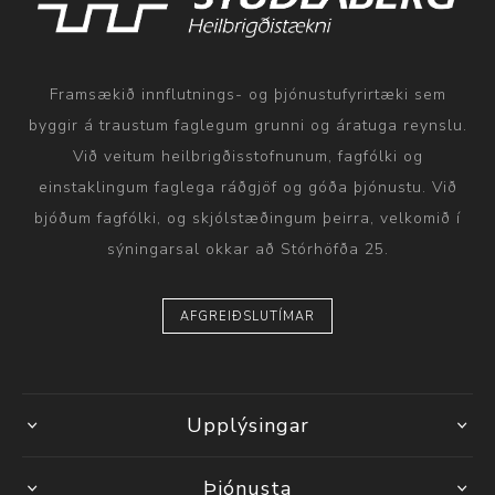
Framsækið innflutnings- og þjónustufyrirtæki sem
byggir á traustum faglegum grunni og áratuga reynslu.
Við veitum heilbrigðisstofnunum, fagfólki og
einstaklingum faglega ráðgjöf og góða þjónustu. Við
bjóðum fagfólki, og skjólstæðingum þeirra, velkomið í
sýningarsal okkar að Stórhöfða 25.
AFGREIÐSLUTÍMAR
Upplýsingar
Þjónusta