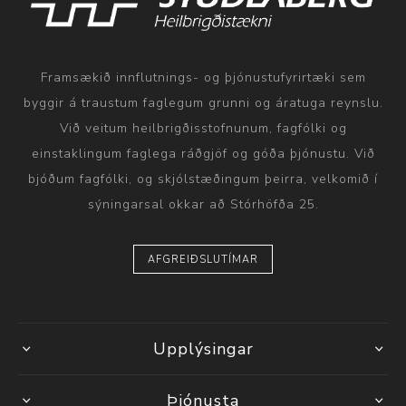
Framsækið innflutnings- og þjónustufyrirtæki sem
byggir á traustum faglegum grunni og áratuga reynslu.
Við veitum heilbrigðisstofnunum, fagfólki og
einstaklingum faglega ráðgjöf og góða þjónustu. Við
bjóðum fagfólki, og skjólstæðingum þeirra, velkomið í
sýningarsal okkar að Stórhöfða 25.
AFGREIÐSLUTÍMAR
Upplýsingar
Þjónusta