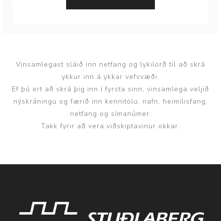
Vinsamlegast sláið inn netfang og lykilorð til að skrá
ykkur inn á ykkar vefsvæði.
Ef þú ert að skrá þig inn í fyrsta sinn, vinsamlega veljið
nýskráningu og færið inn kennitölu, nafn, heimilisfang,
netfang og símanúmer.
Takk fyrir að vera viðskiptavinur okkar.