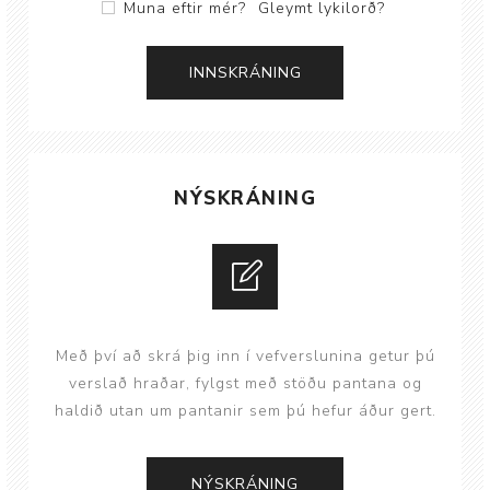
Muna eftir mér?
Gleymt lykilorð?
NÝSKRÁNING
Með því að skrá þig inn í vefverslunina getur þú
verslað hraðar, fylgst með stöðu pantana og
haldið utan um pantanir sem þú hefur áður gert.