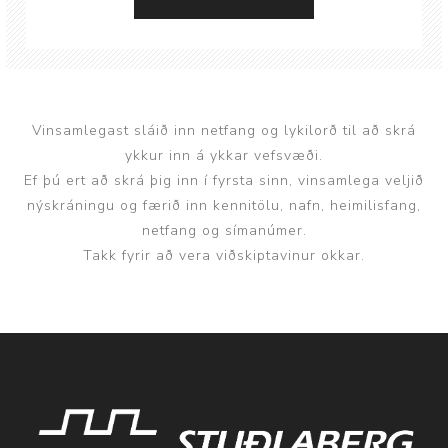
Vinsamlegast sláið inn netfang og lykilorð til að skrá
ykkur inn á ykkar vefsvæði.
Ef þú ert að skrá þig inn í fyrsta sinn, vinsamlega veljið
nýskráningu og færið inn kennitölu, nafn, heimilisfang,
netfang og símanúmer.
Takk fyrir að vera viðskiptavinur okkar.