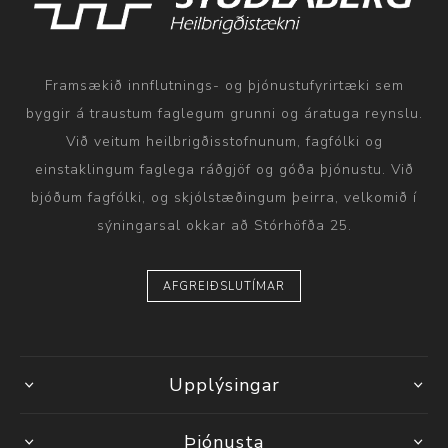
Framsækið innflutnings- og þjónustufyrirtæki sem
byggir á traustum faglegum grunni og áratuga reynslu.
Við veitum heilbrigðisstofnunum, fagfólki og
einstaklingum faglega ráðgjöf og góða þjónustu. Við
bjóðum fagfólki, og skjólstæðingum þeirra, velkomið í
sýningarsal okkar að Stórhöfða 25.
AFGREIÐSLUTÍMAR
Upplýsingar
Þjónusta