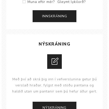
Muna eftir mér?
Gleymt lykilorð?
NÝSKRÁNING
Með því að skrá þig inn í vefverslunina getur þú
verslað hraðar, fylgst með stöðu pantana og
haldið utan um pantanir sem þú hefur áður gert.