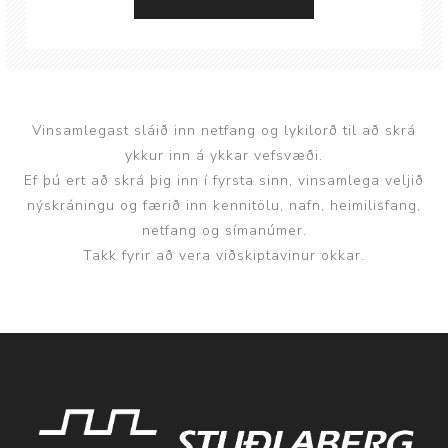
Vinsamlegast sláið inn netfang og lykilorð til að skrá
ykkur inn á ykkar vefsvæði.
Ef þú ert að skrá þig inn í fyrsta sinn, vinsamlega veljið
nýskráningu og færið inn kennitölu, nafn, heimilisfang,
netfang og símanúmer.
Takk fyrir að vera viðskiptavinur okkar.