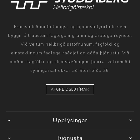
Framsækið innflutnings- og þjónustufyrirtæki sem
byggir á traustum faglegum grunni og áratuga reynslu.
Við veitum heilbrigðisstofnunum, fagfólki og
einstaklingum faglega ráðgjöf og góða þjónustu. Við
bjóðum fagfólki, og skjólstæðingum þeirra, velkomið í
sýningarsal okkar að Stórhöfða 25.
AFGREIÐSLUTÍMAR
Upplýsingar
Þjónusta