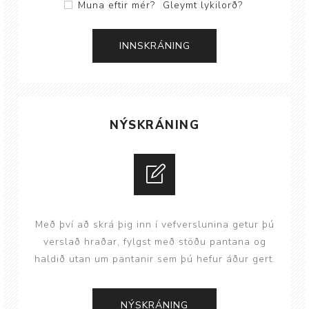
Muna eftir mér?
Gleymt lykilorð?
NÝSKRÁNING
Með því að skrá þig inn í vefverslunina getur þú
verslað hraðar, fylgst með stöðu pantana og
haldið utan um pantanir sem þú hefur áður gert.