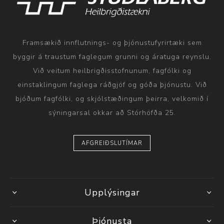
Framsækið innflutnings- og þjónustufyrirtæki sem
byggir á traustum faglegum grunni og áratuga reynslu.
Við veitum heilbrigðisstofnunum, fagfólki og
einstaklingum faglega ráðgjöf og góða þjónustu. Við
bjóðum fagfólki, og skjólstæðingum þeirra, velkomið í
sýningarsal okkar að Stórhöfða 25.
AFGREIÐSLUTÍMAR
Upplýsingar
Þjónusta