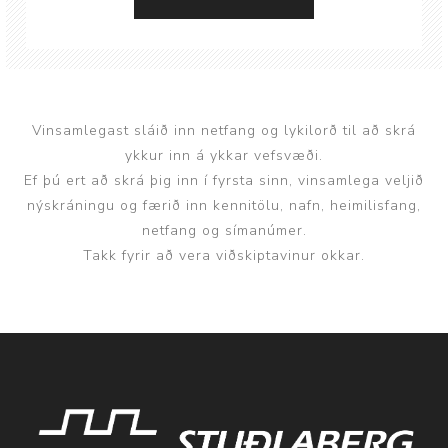
Vinsamlegast sláið inn netfang og lykilorð til að skrá
ykkur inn á ykkar vefsvæði.
Ef þú ert að skrá þig inn í fyrsta sinn, vinsamlega veljið
nýskráningu og færið inn kennitölu, nafn, heimilisfang,
netfang og símanúmer.
Takk fyrir að vera viðskiptavinur okkar.