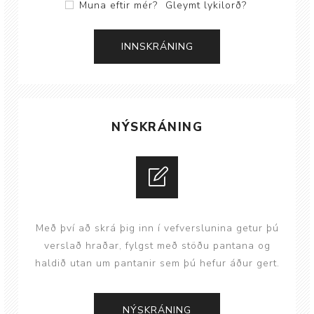
Muna eftir mér?
Gleymt lykilorð?
NÝSKRÁNING
Með því að skrá þig inn í vefverslunina getur þú
verslað hraðar, fylgst með stöðu pantana og
haldið utan um pantanir sem þú hefur áður gert.