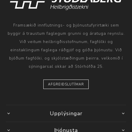
Framsækið innflutnings- og þjónustufyrirtæki sem
byggir á traustum faglegum grunni og áratuga reynslu.
Við veitum heilbrigðisstofnunum, fagfólki og
einstaklingum faglega ráðgjöf og góða þjónustu. Við
bjóðum fagfólki, og skjólstæðingum þeirra, velkomið í
sýningarsal okkar að Stórhöfða 25.
AFGREIÐSLUTÍMAR
Upplýsingar
Þjónusta