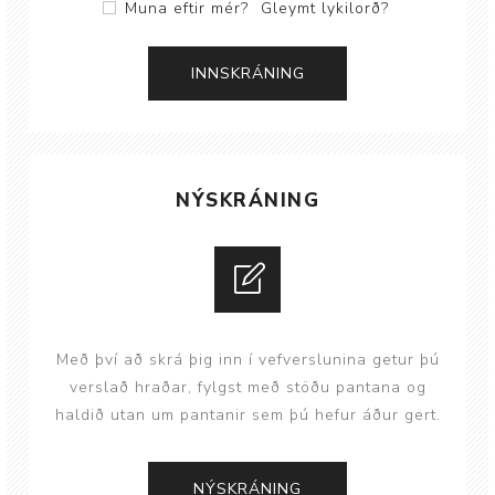
Muna eftir mér?
Gleymt lykilorð?
NÝSKRÁNING
Með því að skrá þig inn í vefverslunina getur þú
verslað hraðar, fylgst með stöðu pantana og
haldið utan um pantanir sem þú hefur áður gert.