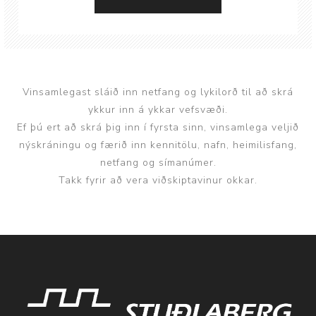
Vinsamlegast sláið inn netfang og lykilorð til að skrá
ykkur inn á ykkar vefsvæði.
Ef þú ert að skrá þig inn í fyrsta sinn, vinsamlega veljið
nýskráningu og færið inn kennitölu, nafn, heimilisfang,
netfang og símanúmer.
Takk fyrir að vera viðskiptavinur okkar.