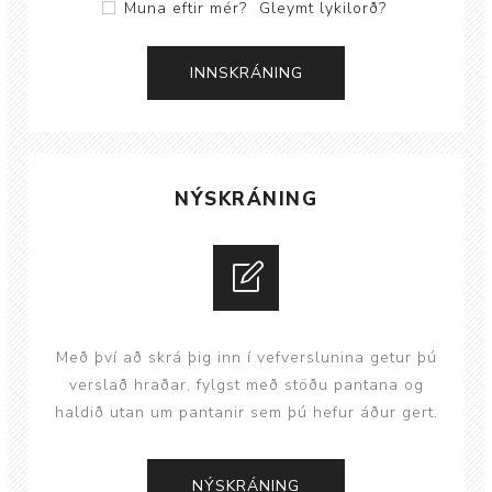
Muna eftir mér?
Gleymt lykilorð?
NÝSKRÁNING
Með því að skrá þig inn í vefverslunina getur þú
verslað hraðar, fylgst með stöðu pantana og
haldið utan um pantanir sem þú hefur áður gert.