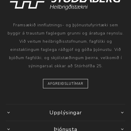
Framsækið innflutnings- og þjónustufyrirtæki sem
byggir á traustum faglegum grunni og áratuga reynslu.
Við veitum heilbrigðisstofnunum, fagfólki og
einstaklingum faglega ráðgjöf og góða þjónustu. Við
bjóðum fagfólki, og skjólstæðingum þeirra, velkomið í
sýningarsal okkar að Stórhöfða 25.
AFGREIÐSLUTÍMAR
Upplýsingar
Þjónusta