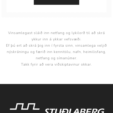
Vinsamlegast sláið inn netfang og lykilorð til að skrá
ykkur inn á ykkar vefsvæði.
Ef þú ert að skrá þig inn í fyrsta sinn, vinsamlega veljið
nýskráningu og færið inn kennitölu, nafn, heimilisfang,
netfang og símanúmer.
Takk fyrir að vera viðskiptavinur okkar.