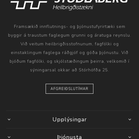
Framsækið innflutnings- og þjónustufyrirtæki sem
byggir á traustum faglegum grunni og áratuga reynslu.
Við veitum heilbrigðisstofnunum, fagfólki og
einstaklingum faglega ráðgjöf og góða þjónustu. Við
bjóðum fagfólki, og skjólstæðingum þeirra, velkomið í
sýningarsal okkar að Stórhöfða 25.
AFGREIÐSLUTÍMAR
Upplýsingar
Þjónusta