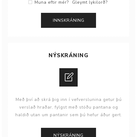
Muna eftir mér?
Gleymt lykilorð?
NÝSKRÁNING
Með því að skrá þig inn í vefverslunina getur þú
verslað hraðar, fylgst með stöðu pantana og
haldið utan um pantanir sem þú hefur áður gert.