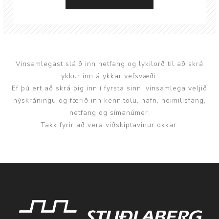
Vinsamlegast sláið inn netfang og lykilorð til að skrá
ykkur inn á ykkar vefsvæði.
Ef þú ert að skrá þig inn í fyrsta sinn, vinsamlega veljið
nýskráningu og færið inn kennitölu, nafn, heimilisfang,
netfang og símanúmer.
Takk fyrir að vera viðskiptavinur okkar.