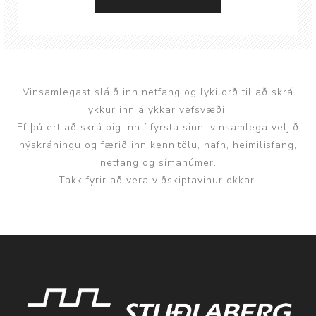
Vinsamlegast sláið inn netfang og lykilorð til að skrá
ykkur inn á ykkar vefsvæði.
Ef þú ert að skrá þig inn í fyrsta sinn, vinsamlega veljið
nýskráningu og færið inn kennitölu, nafn, heimilisfang,
netfang og símanúmer.
Takk fyrir að vera viðskiptavinur okkar.