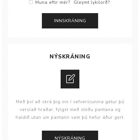
Muna eftir mér?
Gleymt lykilorð?
NÝSKRÁNING
Með því að skrá þig inn í vefverslunina getur þú
verslað hraðar, fylgst með stöðu pantana og
haldið utan um pantanir sem þú hefur áður gert.