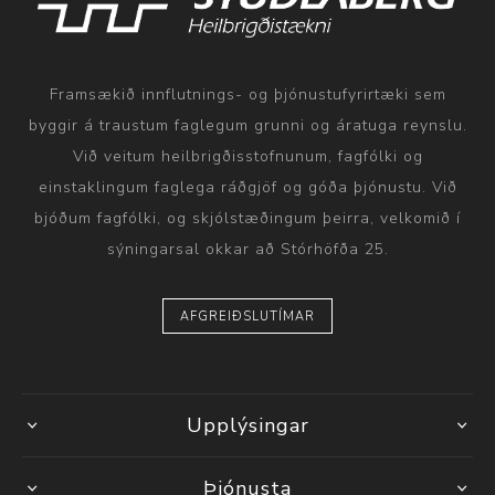
Framsækið innflutnings- og þjónustufyrirtæki sem
byggir á traustum faglegum grunni og áratuga reynslu.
Við veitum heilbrigðisstofnunum, fagfólki og
einstaklingum faglega ráðgjöf og góða þjónustu. Við
bjóðum fagfólki, og skjólstæðingum þeirra, velkomið í
sýningarsal okkar að Stórhöfða 25.
AFGREIÐSLUTÍMAR
Upplýsingar
Þjónusta