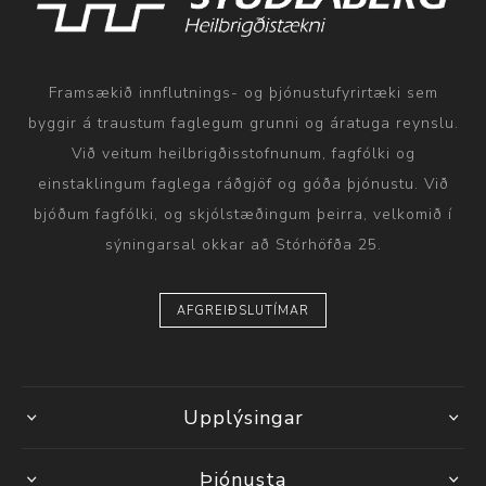
Framsækið innflutnings- og þjónustufyrirtæki sem
byggir á traustum faglegum grunni og áratuga reynslu.
Við veitum heilbrigðisstofnunum, fagfólki og
einstaklingum faglega ráðgjöf og góða þjónustu. Við
bjóðum fagfólki, og skjólstæðingum þeirra, velkomið í
sýningarsal okkar að Stórhöfða 25.
AFGREIÐSLUTÍMAR
Upplýsingar
Þjónusta