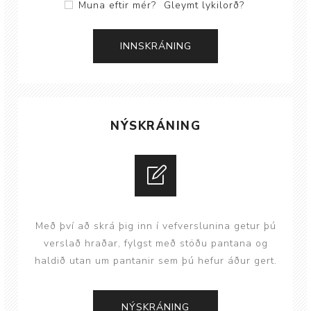
Muna eftir mér?
Gleymt lykilorð?
NÝSKRÁNING
Með því að skrá þig inn í vefverslunina getur þú
verslað hraðar, fylgst með stöðu pantana og
haldið utan um pantanir sem þú hefur áður gert.