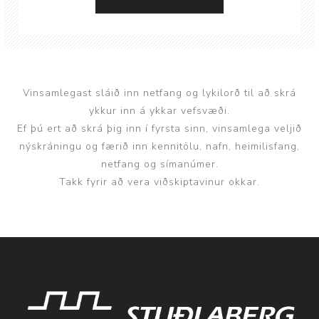
Vinsamlegast sláið inn netfang og lykilorð til að skrá
ykkur inn á ykkar vefsvæði.
Ef þú ert að skrá þig inn í fyrsta sinn, vinsamlega veljið
nýskráningu og færið inn kennitölu, nafn, heimilisfang,
netfang og símanúmer.
Takk fyrir að vera viðskiptavinur okkar.