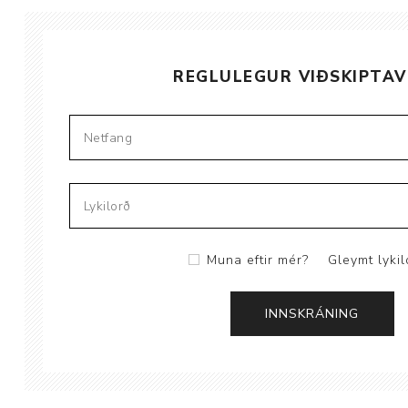
Brjóstaaðgerðir
REGLULEGUR VIÐSKIPTAV
Þrýstingsvörur
Muna eftir mér?
Gleymt lykil
Rýmingarsala