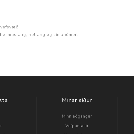
 vefsvæði.
, heimilisfang, netfang og símanúmer.
sta
Mínar síður
a
Minn aðgangur
ir
Vefpantanir