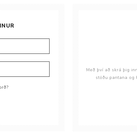
Brjóstaaðgerðir og þrýstingsvörur
Rúm og húsgögn
Stóma og þvagle
Rúm
Stómavörur
INUR
Dýnur
Þvagleggir
Húsgögn
Aukabúnaður
Legusáravarnir
Með því að skrá þig in
stöðu pantana og h
orð?