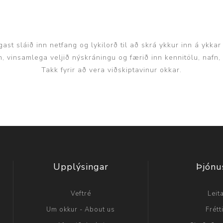
ast sláið inn netfang og lykilorð til að skrá ykkur inn á ykkar
inn, vinsamlega veljið nýskráningu og færið inn kennitölu, nafn
Takk fyrir að vera viðskiptavinur okkar.
Upplýsingar
Þjónu
Veftré
Leit
Um okkur - About us
Frétt