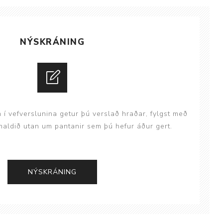
ggir
Heilbrigðisstofnanir
Innréttingar, vagnar og
NÝSKRÁNING
borð
Rekstrarvörur
Skoðunar- og
meðferðarbekkir
Smátæki
n í vefverslunina getur þú verslað hraðar, fylgst með
Þrýstingsvafningar
aldið utan um pantanir sem þú hefur áður gert.