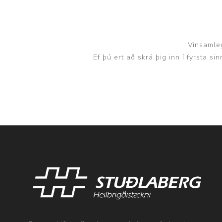
Vinsamleg
Ef þú ert að skrá þig inn í fyrsta s