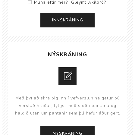
Muna eftir mér?
Gleymt lykilorð?
NÝSKRÁNING
Með því að skrá þig inn í vefverslunina getur þú
verslað hraðar, fylgst með stöðu pantana og
haldið utan um pantanir sem þú hefur áður gert.