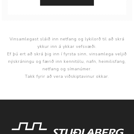
Vinsamlegast sláið inn netfang og lykilorð til að skrá
ykkur inn á ykkar vefsvæði.
Ef þú ert að skrá þig inn í fyrsta sinn, vinsamlega veljið
nýskráningu og færið inn kennitölu, nafn, heimilisfang,
netfang og símanúmer.
Takk fyrir að vera viðskiptavinur okkar.