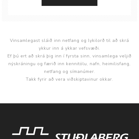
Vinsamlegast sláið inn netfang og lykilorð til að skrá
ykkur inn á ykkar vefsvæði.
Ef þú ert að skrá þig inn í fyrsta sinn, vinsamlega veljið
nýskráningu og færið inn kennitölu, nafn, heimilisfang,
netfang og símanúmer.
Takk fyrir að vera viðskiptavinur okkar.