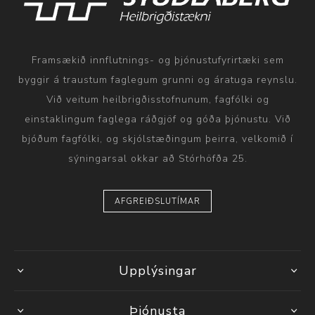
Framsækið innflutnings- og þjónustufyrirtæki sem
byggir á traustum faglegum grunni og áratuga reynslu.
Við veitum heilbrigðisstofnunum, fagfólki og
einstaklingum faglega ráðgjöf og góða þjónustu. Við
bjóðum fagfólki, og skjólstæðingum þeirra, velkomið í
sýningarsal okkar að Stórhöfða 25.
AFGREIÐSLUTÍMAR
Upplýsingar
Þjónusta