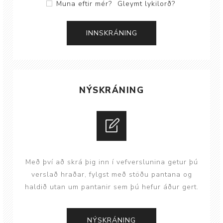
Muna eftir mér?
Gleymt lykilorð?
NÝSKRÁNING
Með því að skrá þig inn í vefverslunina getur þú
verslað hraðar, fylgst með stöðu pantana og
haldið utan um pantanir sem þú hefur áður gert.