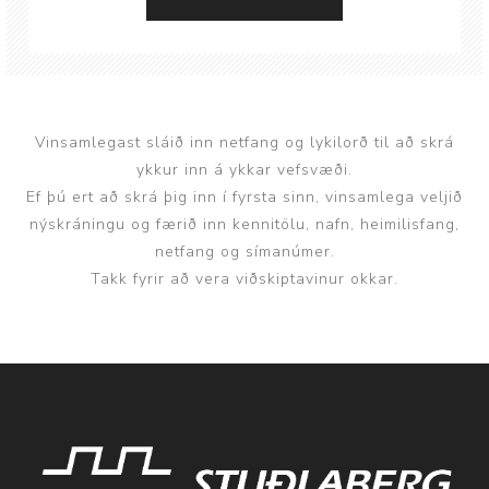
Vinsamlegast sláið inn netfang og lykilorð til að skrá
ykkur inn á ykkar vefsvæði.
Ef þú ert að skrá þig inn í fyrsta sinn, vinsamlega veljið
nýskráningu og færið inn kennitölu, nafn, heimilisfang,
netfang og símanúmer.
Takk fyrir að vera viðskiptavinur okkar.