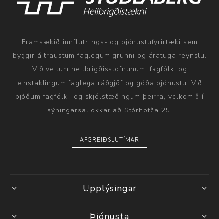
Framsækið innflutnings- og þjónustufyrirtæki sem
byggir á traustum faglegum grunni og áratuga reynslu.
Við veitum heilbrigðisstofnunum, fagfólki og
einstaklingum faglega ráðgjöf og góða þjónustu. Við
bjóðum fagfólki, og skjólstæðingum þeirra, velkomið í
sýningarsal okkar að Stórhöfða 25.
AFGREIÐSLUTÍMAR
Upplýsingar
Þjónusta