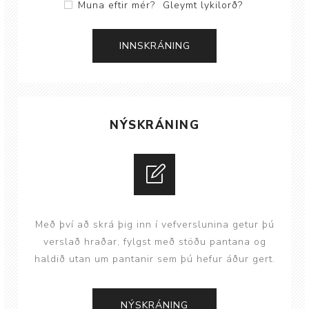
Muna eftir mér?
Gleymt lykilorð?
NÝSKRÁNING
Með því að skrá þig inn í vefverslunina getur þú
verslað hraðar, fylgst með stöðu pantana og
haldið utan um pantanir sem þú hefur áður gert.