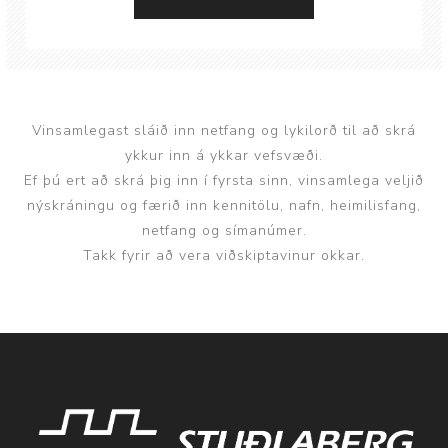
Vinsamlegast sláið inn netfang og lykilorð til að skrá
ykkur inn á ykkar vefsvæði.
Ef þú ert að skrá þig inn í fyrsta sinn, vinsamlega veljið
nýskráningu og færið inn kennitölu, nafn, heimilisfang,
netfang og símanúmer.
Takk fyrir að vera viðskiptavinur okkar.