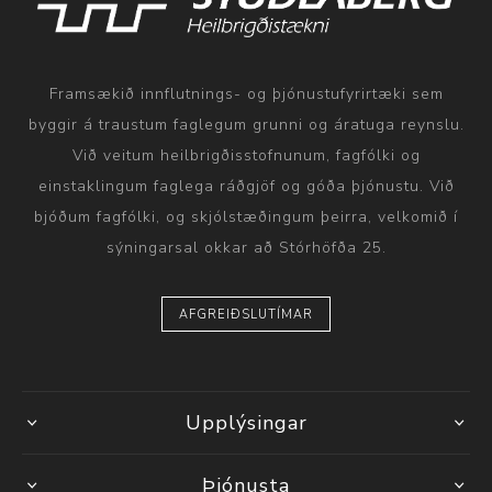
Framsækið innflutnings- og þjónustufyrirtæki sem
byggir á traustum faglegum grunni og áratuga reynslu.
Við veitum heilbrigðisstofnunum, fagfólki og
einstaklingum faglega ráðgjöf og góða þjónustu. Við
bjóðum fagfólki, og skjólstæðingum þeirra, velkomið í
sýningarsal okkar að Stórhöfða 25.
AFGREIÐSLUTÍMAR
Upplýsingar
Þjónusta