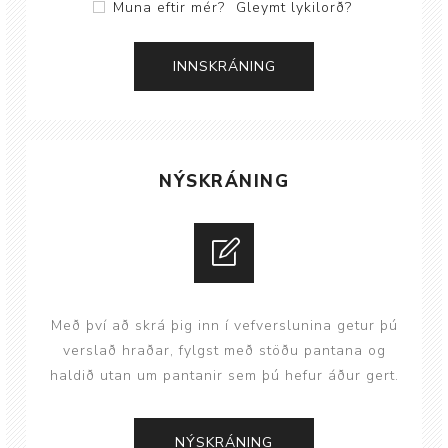
Muna eftir mér?
Gleymt lykilorð?
NÝSKRÁNING
Með því að skrá þig inn í vefverslunina getur þú
verslað hraðar, fylgst með stöðu pantana og
haldið utan um pantanir sem þú hefur áður gert.