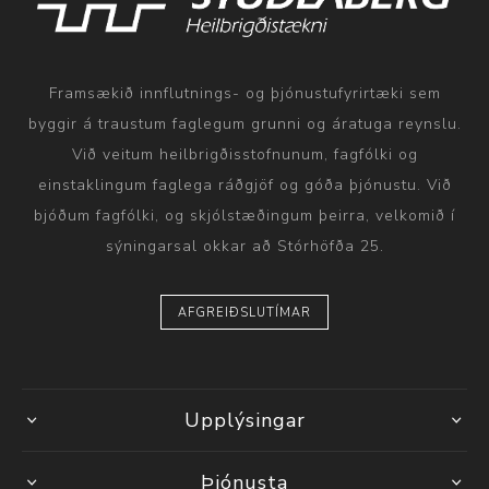
Framsækið innflutnings- og þjónustufyrirtæki sem
byggir á traustum faglegum grunni og áratuga reynslu.
Við veitum heilbrigðisstofnunum, fagfólki og
einstaklingum faglega ráðgjöf og góða þjónustu. Við
bjóðum fagfólki, og skjólstæðingum þeirra, velkomið í
sýningarsal okkar að Stórhöfða 25.
AFGREIÐSLUTÍMAR
Upplýsingar
Þjónusta