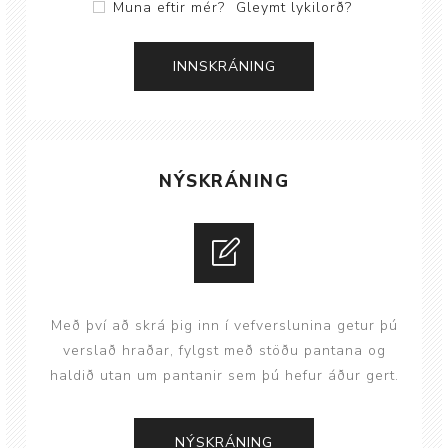
Muna eftir mér?
Gleymt lykilorð?
NÝSKRÁNING
Með því að skrá þig inn í vefverslunina getur þú
verslað hraðar, fylgst með stöðu pantana og
haldið utan um pantanir sem þú hefur áður gert.