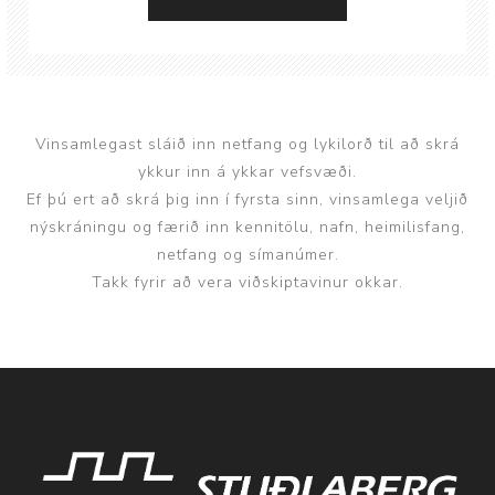
Vinsamlegast sláið inn netfang og lykilorð til að skrá
ykkur inn á ykkar vefsvæði.
Ef þú ert að skrá þig inn í fyrsta sinn, vinsamlega veljið
nýskráningu og færið inn kennitölu, nafn, heimilisfang,
netfang og símanúmer.
Takk fyrir að vera viðskiptavinur okkar.