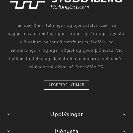
Framsækið innflutnings- og þjónustufyrirtæki sem
byggir á traustum faglegum grunni og áratuga reynslu.
Við veitum heilbrigðisstofnunum, fagfólki og
einstaklingum faglega ráðgjöf og góða þjónustu. Við
bjóðum fagfólki, og skjólstæðingum þeirra, velkomið í
sýningarsal okkar að Stórhöfða 25.
AFGREIÐSLUTÍMAR
Upplýsingar
Þjónusta