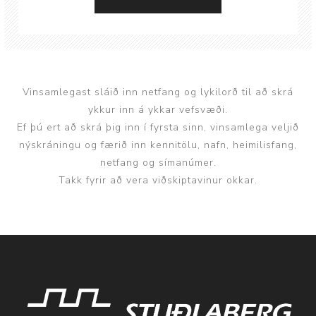
Vinsamlegast sláið inn netfang og lykilorð til að skrá
ykkur inn á ykkar vefsvæði.
Ef þú ert að skrá þig inn í fyrsta sinn, vinsamlega veljið
nýskráningu og færið inn kennitölu, nafn, heimilisfang,
netfang og símanúmer.
Takk fyrir að vera viðskiptavinur okkar.