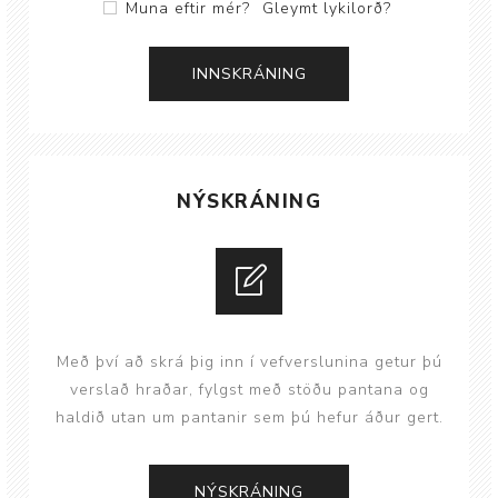
Muna eftir mér?
Gleymt lykilorð?
NÝSKRÁNING
Með því að skrá þig inn í vefverslunina getur þú
verslað hraðar, fylgst með stöðu pantana og
haldið utan um pantanir sem þú hefur áður gert.